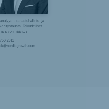
nalyysi-, rahastohallinto- ja
ehitystausta. Taloudelliset
t ja arvonmääritys.
 750 2911
eck@nordicgrowth.com