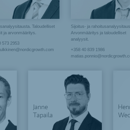
sanalyysitausta. Taloudelliset
Sijoitus- ja rahoitusanalyysitaus
it ja arvonmääritys.
Arvonmääritys ja taloudelliset
analyysit.
0 573 2953
.pulkkinen@nordicgrowth.com
+358 40 839 1986
matias.ponnio@nordicgrowth.
Janne
Hen
Tapaila
Wec