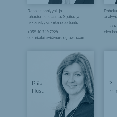
Rahoitusanalyysi- ja
Rahoitu
rahastonhoitotausta. Sijoitus ja
analyys
riskianalyysit sekä raportointi.
+358 4
+358 40 749 7229
nico.h
oskari.elojarvi@nordicgrowth.com
Päivi
Pet
Husu
Im