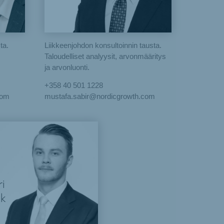
ta.
Liikkeenjohdon konsultoinnin tausta.
Taloudelliset analyysit, arvonmääritys
ja arvonluonti.
+358 40 501 1228
com
mustafa.sabir@nordicgrowth.com
ri
k