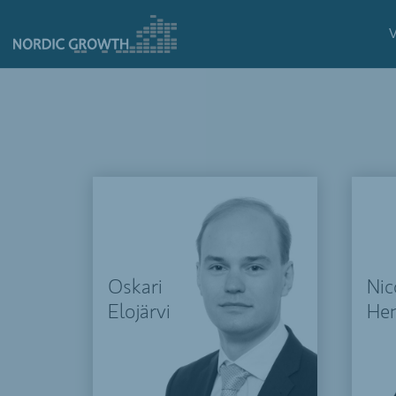
Oskari
Nic
Elojärvi
Hen