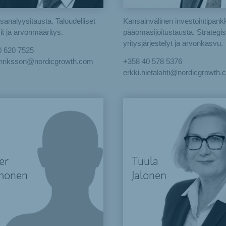
sanalyysitausta. Taloudelliset
Kansainvälinen investointipankk
it ja arvonmääritys.
pääomasijoitustausta. Strategis
yritysjärjestelyt ja arvonkasvu.
0 620 7525
enriksson@nordicgrowth.com
+358 40 578 5376
erkki.hietalahti@nordicgrowth
er
Tuula
monen
Jalonen