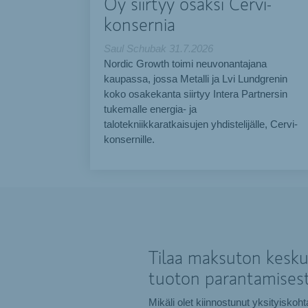
Oy siirtyy osaksi Cervi-
konsernia
Saul Schubak
31.7.2026
Nordic Growth toimi neuvonantajana
kaupassa, jossa Metalli ja Lvi Lundgrenin
koko osakekanta siirtyy Intera Partnersin
tukemalle energia- ja
talotekniikkaratkaisujen yhdistelijälle, Cervi-
konsernille.
Tilaa maksuton keskus
tuoton parantamisest
Mikäli olet kiinnostunut yksityiskoh