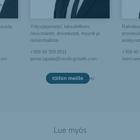
tausta.
Yritysjärjestelyt, taloudellinen
Rahoitusa
neuvonanto, arvonluonti, myynti ja
prosessik
riskienhallinta.
analyysi
+358 40 359 0511
+358 40
com
janne.tapaila@nordicgrowth.com
henri.w
töihin meille
</
Lue myös