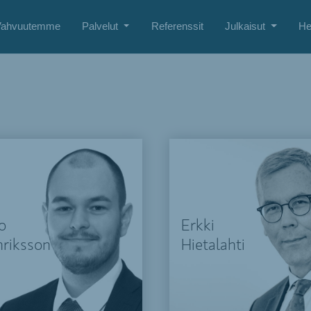
Vahvuutemme
Palvelut
Referenssit
Julkaisut
He
o
Erkki
riksson
Hietalahti