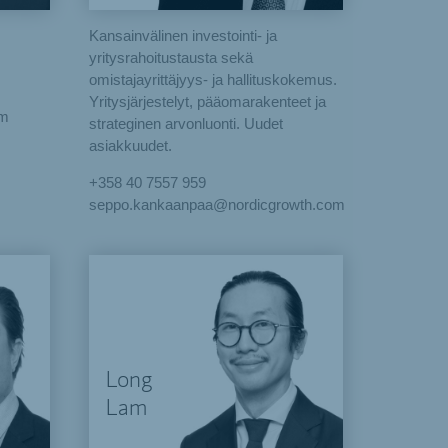
Kansainvälinen investointi- ja
yritysrahoitustausta sekä
omistajayrittäjyys- ja hallituskokemus.
Yritysjärjestelyt, pääomarakenteet ja
om
strateginen arvonluonti. Uudet
asiakkuudet.
+358 40 7557 959
seppo.kankaanpaa@nordicgrowth.com
Long
Lam