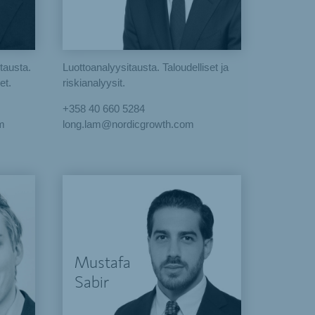
-tausta.
Luottoanalyysitausta. Taloudelliset ja
et.
riskianalyysit.
+358 40 660 5284
m
long.lam@nordicgrowth.com
Mustafa
Sabir