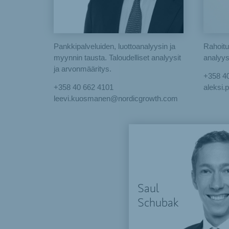
Pankkipalveluiden, luottoanalyysin ja
Rahoitu
myynnin tausta. Taloudelliset analyysit
analyys
ja arvonmääritys.
+358 4
+358 40 662 4101
aleksi
leevi.kuosmanen@nordicgrowth.com
Saul
Schubak