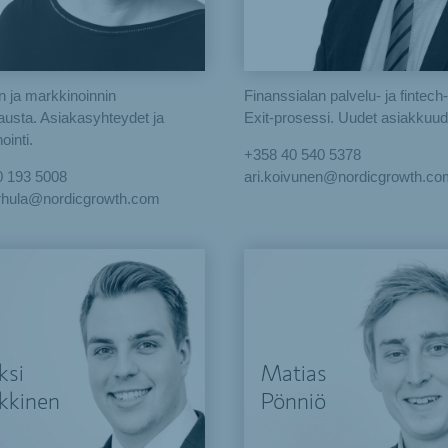
 ja markkinoinnin
Finanssialan palvelu- ja fintech
ätausta. Asiakasyhteydet ja
Exit-prosessi. Uudet asiakkuud
ointi.
+358 40 540 5378
0 193 5008‬
ari.koivunen@nordicgrowth.co
arhula@nordicgrowth.com
ksi
Matias
kkinen
Pönniö