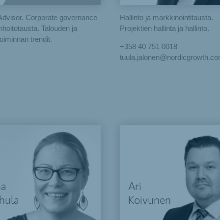
Advisor. Corporate governance
Hallinto ja markkinointitausta.
inhoitotausta. Talouden ja
Projektien hallinta ja hallinto.
toiminnan trendit.
+358 40 751 0018
tuula.jalonen@nordicgrowth.c
na
Ari
hula
Koivunen