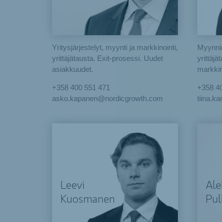
Yritysjärjestelyt, myynti ja markkinointi,
Myynnin
yrittäjätausta. Exit-prosessi. Uudet
yrittäj
asiakkuudet.
markkin
+358 400 551 471
‭+358 4
asko.kapanen@nordicgrowth.com
tiina.k
Leevi
Ale
Kuosmanen
Pul