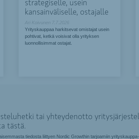
strategiselle, usein
kansainväliselle, ostajalle
Ari Koivunen
7.7.2026
Yrityskauppaa harkitsevat omistajat usein
pohtivat, ketkä voisivat olla yrityksen
luonnollisimmat ostajat.
teluhetki tai yhteydenotto yritysjärjestel
a tästä.
taisemmasta tiedosta liittyen Nordic Growthin tarjoamiin yrityskauppa-