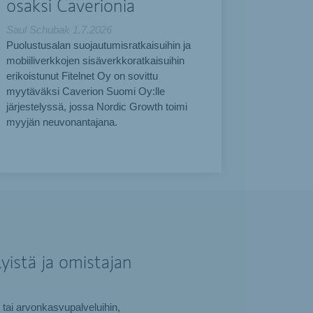
osaksi Caverionia
Saul Schubak
1.7.2026
Puolustusalan suojautumisratkaisuihin ja
mobiiliverkkojen sisäverkkoratkaisuihin
erikoistunut Fitelnet Oy on sovittu
myytäväksi Caverion Suomi Oy:lle
järjestelyssä, jossa Nordic Growth toimi
myyjän neuvonantajana.
yistä ja omistajan
 tai arvonkasvupalveluihin,