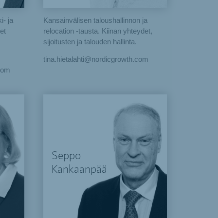
i- ja
Kansainvälisen taloushallinnon ja
et
relocation -tausta. Kiinan yhteydet,
sijoitusten ja talouden hallinta.
tina.hietalahti@nordicgrowth.com
.com
Seppo
Kankaanpää