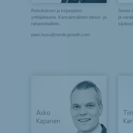
Rahoituksen ja kirjanpidon
Senior 
yrittäjätausta. Kansainvälinen talous- ja
ja vara
rahastohallinto.
sijoitus
paivi.husu@nordicgrowth.com
Asko
Tii
Kapanen
Kar