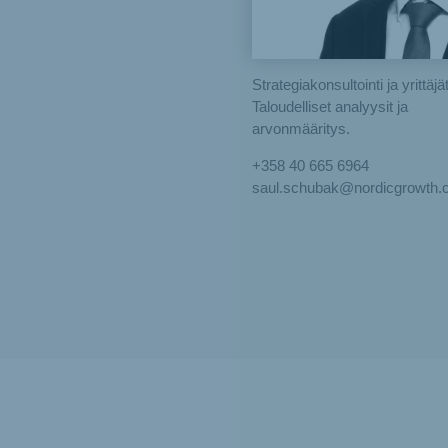
Strategiakonsultointi ja yrittäjä
Taloudelliset analyysit ja
arvonmääritys.
+358 40 665 6964
saul.schubak@nordicgrowth.