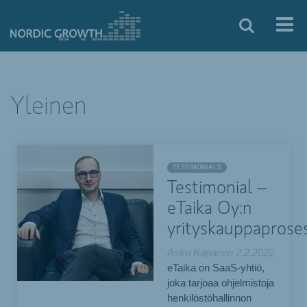
Yleinen
TESTIMONIALS
Testimonial –
eTaika Oy:n
yrityskauppaproses
Asko Kapanen
2.2.2022
eTaika on SaaS-yhtiö,
joka tarjoaa ohjelmistoja
henkilöstöhallinnon