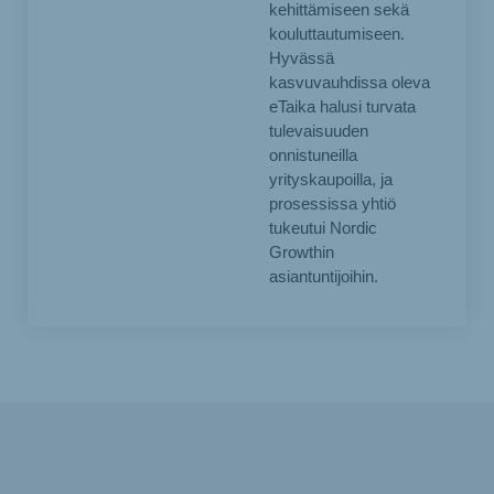
kehittämiseen sekä
kouluttautumiseen.
Hyvässä
kasvuvauhdissa oleva
eTaika halusi turvata
tulevaisuuden
onnistuneilla
yrityskaupoilla, ja
prosessissa yhtiö
tukeutui Nordic
Growthin
asiantuntijoihin.