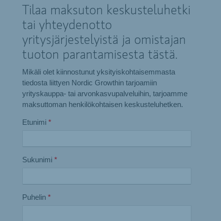
Tilaa maksuton keskusteluhetki
tai yhteydenotto
yritysjärjestelyistä ja omistajan
tuoton parantamisesta tästä.
Mikäli olet kiinnostunut yksityiskohtaisemmasta
tiedosta liittyen Nordic Growthin tarjoamiin
yrityskauppa- tai arvonkasvupalveluihin, tarjoamme
maksuttoman henkilökohtaisen keskusteluhetken.
Etunimi
*
Sukunimi
*
Puhelin
*