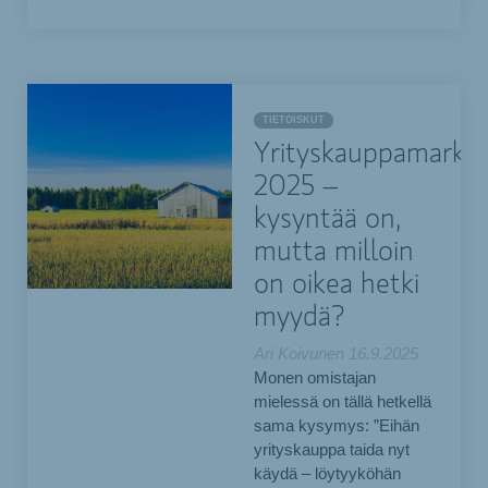
TIETOISKUT
Yrityskauppamarkki
2025 –
kysyntää on,
mutta milloin
on oikea hetki
myydä?
Ari Koivunen
16.9.2025
Monen omistajan
mielessä on tällä hetkellä
sama kysymys: ”Eihän
yrityskauppa taida nyt
käydä – löytyyköhän