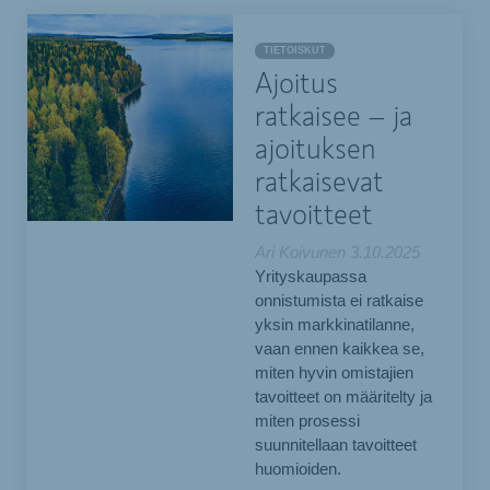
TIETOISKUT
Ajoitus
ratkaisee – ja
ajoituksen
ratkaisevat
tavoitteet
Ari Koivunen
3.10.2025
Yrityskaupassa
onnistumista ei ratkaise
yksin markkinatilanne,
vaan ennen kaikkea se,
miten hyvin omistajien
tavoitteet on määritelty ja
miten prosessi
suunnitellaan tavoitteet
huomioiden.