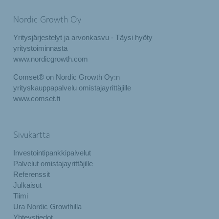
Nordic Growth Oy
Yritysjärjestelyt ja arvonkasvu - Täysi hyöty
yritystoiminnasta
www.nordicgrowth.com
Comset® on Nordic Growth Oy:n
yrityskauppapalvelu omistajayrittäjille
www.comset.fi
Sivukartta
Investointipankkipalvelut
Palvelut omistajayrittäjille
Referenssit
Julkaisut
Tiimi
Ura Nordic Growthilla
Yhteystiedot