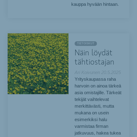
kauppa hyvään hintaan.
TIETOISKUT
Näin löydät
tähtiostajan
Ari Koivunen
20.5.2025
Yrityskaupassa raha
harvoin on ainoa tärkeä
asia omistajille. Tärkeät
tekijät vaihtelevat
merkittävästi, mutta
mukana on usein
esimerkiksi halu
varmistaa firman
jatkuvuus, hakea tukea