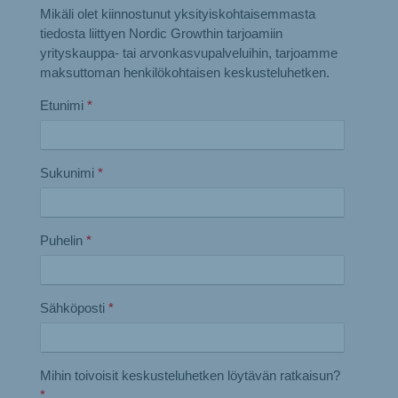
Mikäli olet kiinnostunut yksityiskohtaisemmasta
tiedosta liittyen Nordic Growthin tarjoamiin
yrityskauppa- tai arvonkasvupalveluihin, tarjoamme
maksuttoman henkilökohtaisen keskusteluhetken.
Etunimi
*
Sukunimi
*
Puhelin
*
Sähköposti
*
Mihin toivoisit keskusteluhetken löytävän ratkaisun?
*