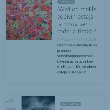
TIETOISKUT
Mikä on meille
sopivin ostaja –
ja mistä sen
todella tietää?
Ari Koivunen
18.11.2025
Useimmilla omistajilla on
jo ennen
yrityskauppaprosessin
käynnistämistä selkeä
mielikuva siitä, millainen
ostaja olisi sopivin.
TESTIMONIALS