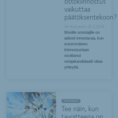
ostokiinnostus
vaikuttaa
päätöksentekoon?
Ari Koivunen
21.1.2026
Monille omistajille on
aidosti innostavaa, kun
ensimmäinen
kiinnostustaan
osoittanut
ostajakandidaatti ottaa
yhteyttä.
TIETOISKUT
Tee näin, kun
tavoitteena on