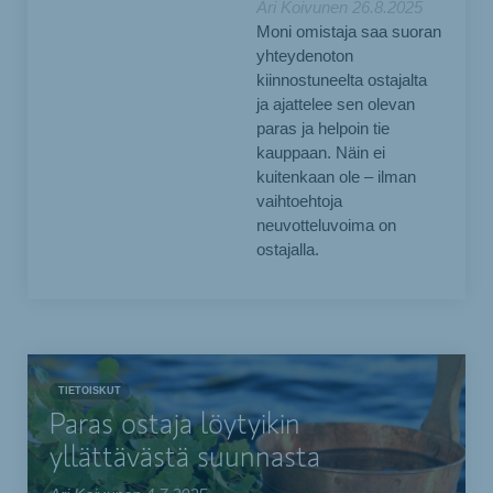
Ari Koivunen
26.8.2025
Moni omistaja saa suoran
yhteydenoton
kiinnostuneelta ostajalta
ja ajattelee sen olevan
paras ja helpoin tie
kauppaan. Näin ei
kuitenkaan ole – ilman
vaihtoehtoja
neuvotteluvoima on
ostajalla.
TIETOISKUT
Paras ostaja löytyikin
yllättävästä suunnasta