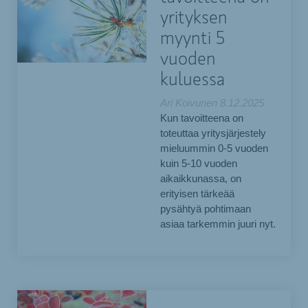
yrityksen
myynti 5
vuoden
kuluessa
Ari Koivunen
8.12.2025
Kun tavoitteena on
toteuttaa yritysjärjestely
mieluummin 0-5 vuoden
kuin 5-10 vuoden
aikaikkunassa, on
erityisen tärkeää
pysähtyä pohtimaan
asiaa tarkemmin juuri nyt.