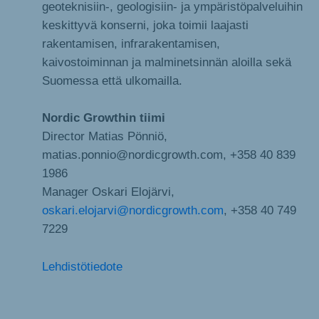
geoteknisiin-, geologisiin- ja ympäristöpalveluihin
keskittyvä konserni, joka toimii laajasti
rakentamisen, infrarakentamisen,
kaivostoiminnan ja malminetsinnän aloilla sekä
Suomessa että ulkomailla.
Nordic
G
ro
wthin
tiimi
Director Matias Pönniö,
matias.ponnio@nordicgrowth.com, +358 40 839
1986
Manager Oskari Elojärvi,
oskari.elojarvi@nordicgrowth.com
, +358 40 749
7229
Lehdistötiedote