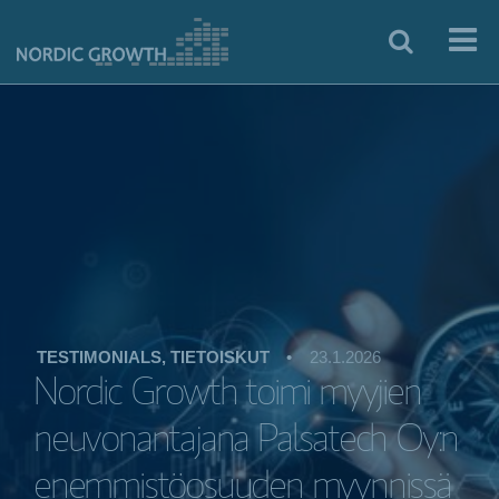
TESTIMONIALS, TIETOISKUT
•
23.1.2026
Nordic Growth toimi myyjien
neuvonantajana Palsatech Oy:n
enemmistöosuuden myynnissä