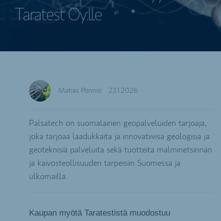
Taratest Oy:lle
Matias Pönniö
23.1.2026
Palsatech on suomalainen geopalveluiden tarjoaja,
joka tarjoaa laadukkaita ja innovatiivisa geologisia ja
geoteknisiä palveluita sekä tuotteita malminetsinnän
ja kaivosteollisuuden tarpeisiin Suomessa ja
ulkomailla.
Kaupan myötä Taratestistä muodostuu