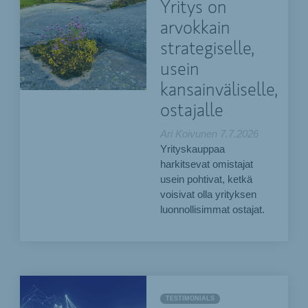
Yritys on
arvokkain
strategiselle,
usein
kansainväliselle,
ostajalle
Ari Koivunen
7.7.2026
Yrityskauppaa
harkitsevat omistajat
usein pohtivat, ketkä
voisivat olla yrityksen
luonnollisimmat ostajat.
TESTIMONIALS