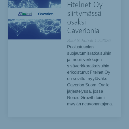
Fitelnet Oy
siirtymässä
osaksi
Caverionia
Saul Schubak
1.7.2026
Puolustusalan
suojautumisratkaisuihin
ja mobiiliverkkojen
sisäverkkoratkaisuihin
erikoistunut Fitelnet Oy
on sovittu myytäväksi
Caverion Suomi Oy:lle
järjestelyssä, jossa
Nordic Growth toimi
myyjän neuvonantajana.