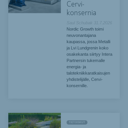
Cervi-
konsernia
Saul Schubak
31.7.2026
Nordic Growth toimi
neuvonantajana
kaupassa, jossa Metalli
ja Lvi Lundgrenin koko
osakekanta siirtyy Intera
Partnersin tukemalle
energia- ja
talotekniikkaratkaisujen
yhdistelijälle, Cervi-
konsernille.
TIETOISKUT