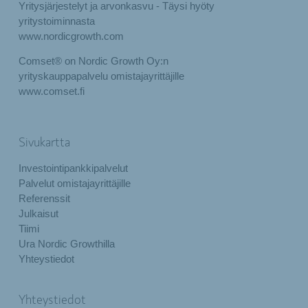
Yritysjärjestelyt ja arvonkasvu - Täysi hyöty
yritystoiminnasta
www.nordicgrowth.com
Comset® on Nordic Growth Oy:n
yrityskauppapalvelu omistajayrittäjille
www.comset.fi
Sivukartta
Investointipankkipalvelut
Palvelut omistajayrittäjille
Referenssit
Julkaisut
Tiimi
Ura Nordic Growthilla
Yhteystiedot
Yhteystiedot