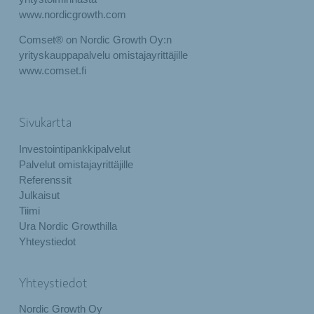
www.nordicgrowth.com
Comset® on Nordic Growth Oy:n
yrityskauppapalvelu omistajayrittäjille
www.comset.fi
Sivukartta
Investointipankkipalvelut
Palvelut omistajayrittäjille
Referenssit
Julkaisut
Tiimi
Ura Nordic Growthilla
Yhteystiedot
Yhteystiedot
Nordic Growth Oy