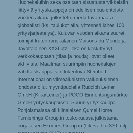
Huonekaluihin sekä osaltaan sisustustarvikkeisiin
liittyviä yrityskauppoja on edellisen puolentoista
vuoden aikana julkistettu merkittävä määrä
globaalisti (ks. taulukot alla, yhteensä lähes 100
yritysjärjestelyä). Kuluvan vuoden aikana suuret
toimijat kuten ranskalainen Maisons du Monde ja
itävaltalainen XXXLutz, joka on keskittynyt
verkkokauppaan (tilaa ja nouda), ovat olleet
aktiivisia. Maailman suurimpiin huonekalujen
vähittäiskauppiaisiin lukeutuva Steinhoff
International on viimeaikaisten vaikeuksiensa
johdosta ollut myyntipuolella Rudolph Leiner
GmbH (Kika/Leiner) ja POCO Einrichtungsmärkte
GmbH yrityskaupoissa. Suurin yrityskauppa
Pohjoismaissa oli kiinalaisen Qumei Home
Furnishings Group:in toukokuussa julkistama
norjalaisen Ekornes Group:in (liikevaihto 330 milj.