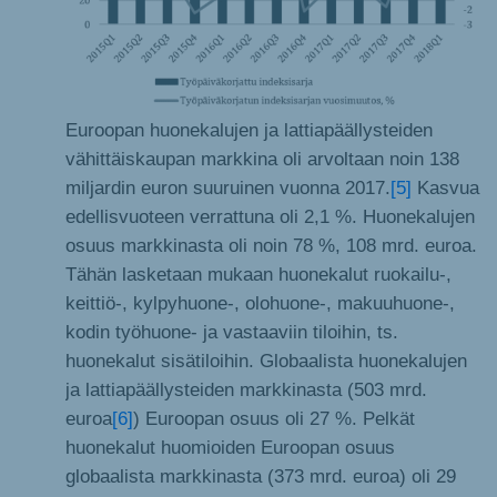
Euroopan huonekalujen ja lattiapäällysteiden
vähittäiskaupan markkina oli arvoltaan noin 138
miljardin euron suuruinen vuonna 2017.
[5]
Kasvua
edellisvuoteen verrattuna oli 2,1 %. Huonekalujen
osuus markkinasta oli noin 78 %, 108 mrd. euroa.
Tähän lasketaan mukaan huonekalut ruokailu-,
keittiö-, kylpyhuone-, olohuone-, makuuhuone-,
kodin työhuone- ja vastaaviin tiloihin, ts.
huonekalut sisätiloihin. Globaalista huonekalujen
ja lattiapäällysteiden markkinasta (503 mrd.
euroa
[6]
) Euroopan osuus oli 27 %. Pelkät
huonekalut huomioiden Euroopan osuus
globaalista markkinasta (373 mrd. euroa) oli 29