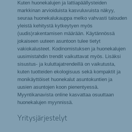
Kuten huonekalujen ja lattiapäällysteiden
markkinan arvioiduista kasvuluvuista näkyy,
seuraa huonekalukauppa melko vahvasti talouden
yleistä kehitystä kytkeytyen myös
(uudis)rakentamisen määrään. Käytännössä
jokaiseen uuteen asuntoon tulee tietyt
vakiokalusteet. Kodinomistuksen ja huonekalujen
uusimistahdin trendit vaikuttavat myös. Lisäksi
sisustus- ja kuluttajatrendeillä on vaikutusta,
kuten tuotteiden ekologisuus sekä kompaktit ja
monikäyttöiset huonekalut asuntokuntien ja
uusien asuntojen koon pienentyessä.
Myyntikanavista online kasvattaa osuuttaan
huonekalujen myynnissä.
Yritysjärjestelyt