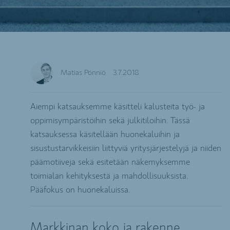
Matias Pönniö
3.7.2018
Aiempi katsauksemme käsitteli kalusteita työ- ja
oppimisympäristöihin sekä julkitiloihin. Tässä
katsauksessa käsitellään huonekaluihin ja
sisustustarvikkeisiin liittyviä yritysjärjestelyjä ja niiden
päämotiiveja sekä esitetään näkemyksemme
toimialan kehityksestä ja mahdollisuuksista.
Pääfokus on huonekaluissa.
Markkinan koko ja rakenne