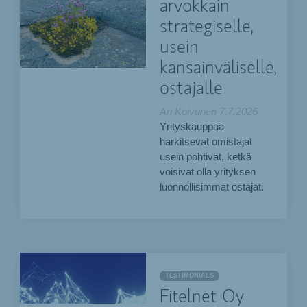
arvokkain
strategiselle,
usein
kansainväliselle,
ostajalle
Ari Koivunen
7.7.2026
Yrityskauppaa
harkitsevat omistajat
usein pohtivat, ketkä
voisivat olla yrityksen
luonnollisimmat ostajat.
TESTIMONIALS
Fitelnet Oy