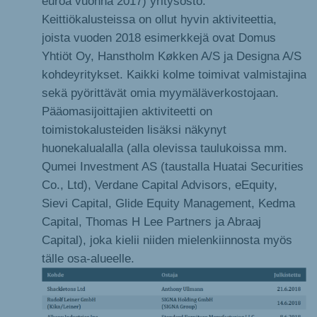
euroa vuonna 2017) yritysosto.
Keittiökalusteissa on ollut hyvin aktiviteettia,
joista vuoden 2018 esimerkkejä ovat Domus
Yhtiöt Oy, Hanstholm Køkken A/S ja Designa A/S
kohdeyritykset. Kaikki kolme toimivat valmistajina
sekä pyörittävät omia myymäläverkostojaan.
Pääomasijoittajien aktiviteetti on
toimistokalusteiden lisäksi näkynyt
huonekalualalla (alla olevissa taulukoissa mm.
Qumei Investment AS (taustalla Huatai Securities
Co., Ltd), Verdane Capital Advisors, eEquity,
Sievi Capital, Glide Equity Management, Kedma
Capital, Thomas H Lee Partners ja Abraaj
Capital), joka kielii niiden mielenkiinnosta myös
tälle osa-alueelle.