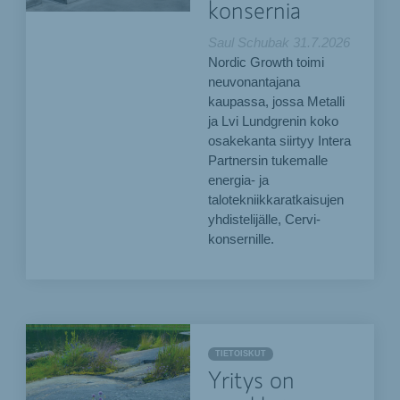
konsernia
Saul Schubak
31.7.2026
Nordic Growth toimi
neuvonantajana
kaupassa, jossa Metalli
ja Lvi Lundgrenin koko
osakekanta siirtyy Intera
Partnersin tukemalle
energia- ja
talotekniikkaratkaisujen
yhdistelijälle, Cervi-
konsernille.
TIETOISKUT
Yritys on