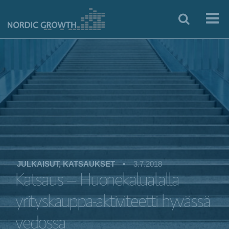
JULKAISUT, KATSAUKSET
•
3.7.2018
Katsaus – Huonekalualalla
yrityskauppa-aktiviteetti hyvässä
vedossa