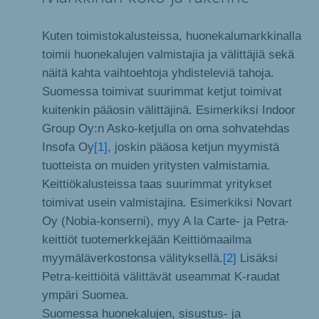
Kuten toimistokalusteissa, huonekalumarkkinalla
toimii huonekalujen valmistajia ja välittäjiä sekä
näitä kahta vaihtoehtoja yhdisteleviä tahoja.
Suomessa toimivat suurimmat ketjut toimivat
kuitenkin pääosin välittäjinä. Esimerkiksi Indoor
Group Oy:n Asko-ketjulla on oma sohvatehdas
Insofa Oy
[1]
, joskin pääosa ketjun myymistä
tuotteista on muiden yritysten valmistamia.
Keittiökalusteissa taas suurimmat yritykset
toimivat usein valmistajina. Esimerkiksi Novart
Oy (Nobia-konserni), myy A la Carte- ja Petra-
keittiöt tuotemerkkejään Keittiömaailma
myymäläverkostonsa välityksellä.
[2]
Lisäksi
Petra-keittiöitä välittävät useammat K-raudat
ympäri Suomea.
Suomessa huonekalujen, sisustus- ja