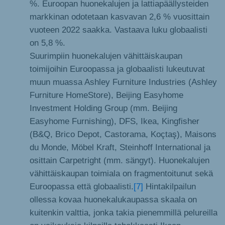
%. Euroopan huonekalujen ja lattiapäällysteiden
markkinan odotetaan kasvavan 2,6 % vuosittain
vuoteen 2022 saakka. Vastaava luku globaalisti
on 5,8 %.
Suurimpiin huonekalujen vähittäiskaupan
toimijoihin Euroopassa ja globaalisti lukeutuvat
muun muassa Ashley Furniture Industries (Ashley
Furniture HomeStore), Beijing Easyhome
Investment Holding Group (mm. Beijing
Easyhome Furnishing), DFS, Ikea, Kingfisher
(B&Q, Brico Depot, Castorama, Koçtaş), Maisons
du Monde, Möbel Kraft, Steinhoff International ja
osittain Carpetright (mm. sängyt). Huonekalujen
vähittäiskaupan toimiala on fragmentoitunut sekä
Euroopassa että globaalisti.
[7]
Hintakilpailun
ollessa kovaa huonekalukaupassa skaala on
kuitenkin valttia, jonka takia pienemmillä pelureilla