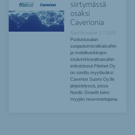
siirtymässä
osaksi
Caverionia
Saul Schubak
1.7.2026
Puolustusalan
suojautumisratkaisuihin
ja mobiiliverkkojen
sisäverkkoratkaisuihin
erikoistunut Fitelnet Oy
on sovittu myytäväksi
Caverion Suomi Oy:lle
järjestelyssä, jossa
Nordic Growth toimi
myyjän neuvonantajana.