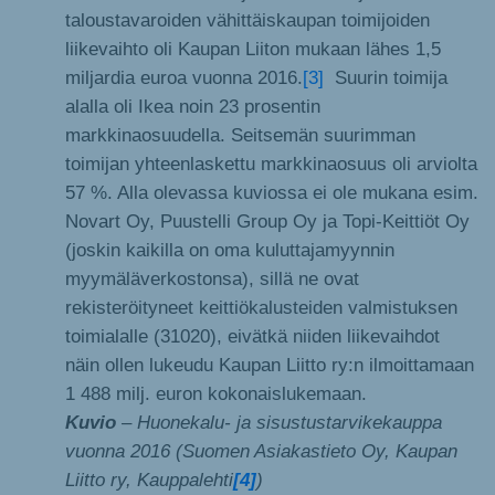
taloustavaroiden vähittäiskaupan toimijoiden
liikevaihto oli Kaupan Liiton mukaan lähes 1,5
miljardia euroa vuonna 2016.
[3]
Suurin toimija
alalla oli Ikea noin 23 prosentin
markkinaosuudella. Seitsemän suurimman
toimijan yhteenlaskettu markkinaosuus oli arviolta
57 %. Alla olevassa kuviossa ei ole mukana esim.
Novart Oy, Puustelli Group Oy ja Topi-Keittiöt Oy
(joskin kaikilla on oma kuluttajamyynnin
myymäläverkostonsa), sillä ne ovat
rekisteröityneet keittiökalusteiden valmistuksen
toimialalle (31020), eivätkä niiden liikevaihdot
näin ollen lukeudu Kaupan Liitto ry:n ilmoittamaan
1 488 milj. euron kokonaislukemaan.
Kuvio
– Huonekalu- ja sisustustarvikekauppa
vuonna 2016 (Suomen Asiakastieto Oy, Kaupan
Liitto ry, Kauppalehti
[4]
)