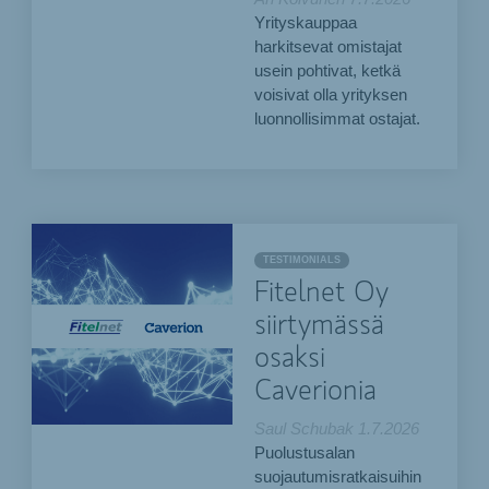
Yrityskauppaa
harkitsevat omistajat
usein pohtivat, ketkä
voisivat olla yrityksen
luonnollisimmat ostajat.
TESTIMONIALS
Fitelnet Oy
siirtymässä
osaksi
Caverionia
Saul Schubak
1.7.2026
Puolustusalan
suojautumisratkaisuihin