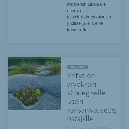
Partnersin tukemalle
energia- ja
talotekniikkaratkaisujen
yhdistelijälle, Cervi-
konsernille.
TIETOISKUT
Yritys on
arvokkain
strategiselle,
usein
kansainväliselle,
ostajalle
Ari Koivunen
7.7.2026