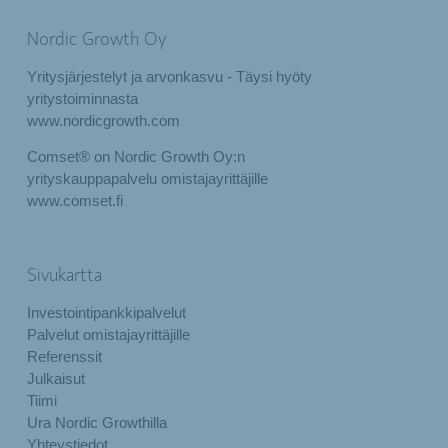
Nordic Growth Oy
Yritysjärjestelyt ja arvonkasvu - Täysi hyöty
yritystoiminnasta
www.nordicgrowth.com
Comset® on Nordic Growth Oy:n
yrityskauppapalvelu omistajayrittäjille
www.comset.fi
Sivukartta
Investointipankkipalvelut
Palvelut omistajayrittäjille
Referenssit
Julkaisut
Tiimi
Ura Nordic Growthilla
Yhteystiedot