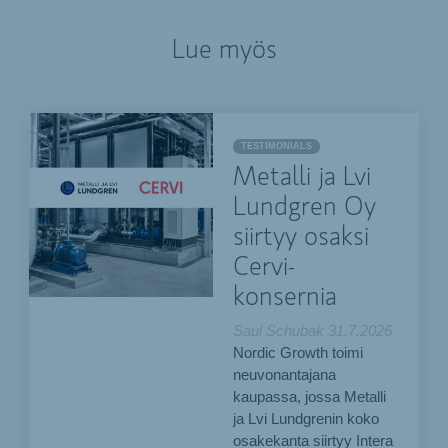
Lue myös
TESTIMONIALS
Metalli ja Lvi
Lundgren Oy
siirtyy osaksi
Cervi-
konsernia
Saul Schubak
31.7.2026
Nordic Growth toimi
neuvonantajana
kaupassa, jossa Metalli
ja Lvi Lundgrenin koko
osakekanta siirtyy Intera