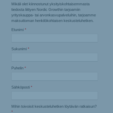
Mikäli olet kiinnostunut yksityiskohtaisemmasta
tiedosta liittyen Nordic Growthin tarjoamiin
yrityskauppa- tai arvonkasvupalveluihin, tarjoamme
maksuttoman henkilökohtaisen keskusteluhetken.
Etunimi
*
Sukunimi
*
Puhelin
*
Sähköposti
*
Mihin toivoisit keskusteluhetken löytävän ratkaisun?
*