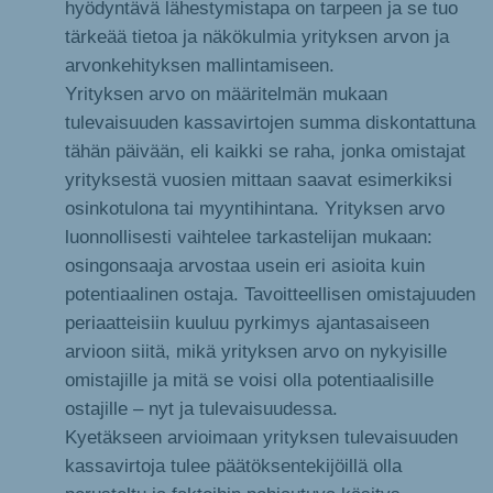
hyödyntävä lähestymistapa on tarpeen ja se tuo
tärkeää tietoa ja näkökulmia yrityksen arvon ja
arvonkehityksen mallintamiseen.
Yrityksen arvo on määritelmän mukaan
tulevaisuuden kassavirtojen summa diskontattuna
tähän päivään, eli kaikki se raha, jonka omistajat
yrityksestä vuosien mittaan saavat esimerkiksi
osinkotulona tai myyntihintana. Yrityksen arvo
luonnollisesti vaihtelee tarkastelijan mukaan:
osingonsaaja arvostaa usein eri asioita kuin
potentiaalinen ostaja. Tavoitteellisen omistajuuden
periaatteisiin kuuluu pyrkimys ajantasaiseen
arvioon siitä, mikä yrityksen arvo on nykyisille
omistajille ja mitä se voisi olla potentiaalisille
ostajille – nyt ja tulevaisuudessa.
Kyetäkseen arvioimaan yrityksen tulevaisuuden
kassavirtoja tulee päätöksentekijöillä olla