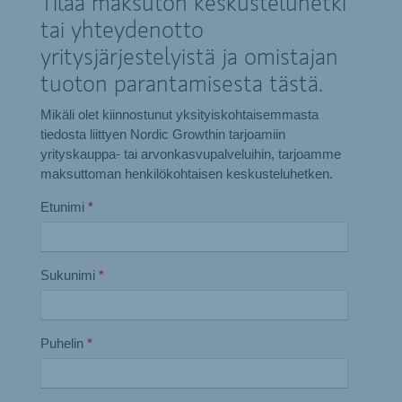
Tilaa maksuton keskusteluhetki
tai yhteydenotto
yritysjärjestelyistä ja omistajan
tuoton parantamisesta tästä.
Mikäli olet kiinnostunut yksityiskohtaisemmasta
tiedosta liittyen Nordic Growthin tarjoamiin
yrityskauppa- tai arvonkasvupalveluihin, tarjoamme
maksuttoman henkilökohtaisen keskusteluhetken.
Etunimi
*
Sukunimi
*
Puhelin
*