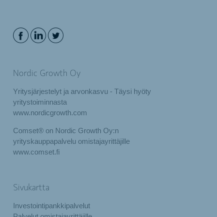
Nordic Growth Oy
Yritysjärjestelyt ja arvonkasvu - Täysi hyöty
yritystoiminnasta
www.nordicgrowth.com
Comset® on Nordic Growth Oy:n
yrityskauppapalvelu omistajayrittäjille
www.comset.fi
Sivukartta
Investointipankkipalvelut
Palvelut omistajayrittäjille