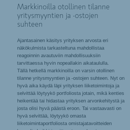
Markkinoilla otollinen tilanne
yritysmyyntien ja -ostojen
suhteen
Ajantasainen käsitys yrityksen arvosta eri
näkökulmista tarkasteltuna mahdollistaa
reagoinnin avautuviin mahdollisuuksiin
tarvittaessa hyvin nopeallakin aikataululla.
Tällä hetkellä markkinoilla on varsin otollinen
tilanne yritysmyyntien ja -ostojen suhteen. Nyt on
hyvä aika käydä läpi yrityksen liiketoimintoja ja
selvittää löytyykö portfoliosta jotain, mikä kenties
heikentää tai hidastaa yrityksen arvonkehitystä ja
josta olisi hyvä päästä eroon. Tai vastaavasti on
hyvä selvittää, löytyykö omasta
liiketoimintaportfoliosta omistajatavoitteiden