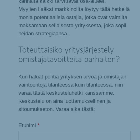
kannalta kaikki tarvittavat osa-alueet.
Myyjien lisäksi markkinoilta löytyy tällä hetkellä
monia potentiaalisia ostajia, jotka ovat valmiita
maksamaan sellaisesta yrityksestä, joka sopii
heidän strategiaansa.
Toteuttaisiko yritysjärjestely
omistajatavoitteita parhaiten?
Kun haluat pohtia yrityksen arvoa ja omistajan
vaihtoehtoja tilanteessa kuin tilanteessa, niin
varaa tästä keskusteluhetki kanssamme.
Keskustelu on aina luottamuksellinen ja
sitoumukseton. Varaa aika tästä:
Etunimi
*