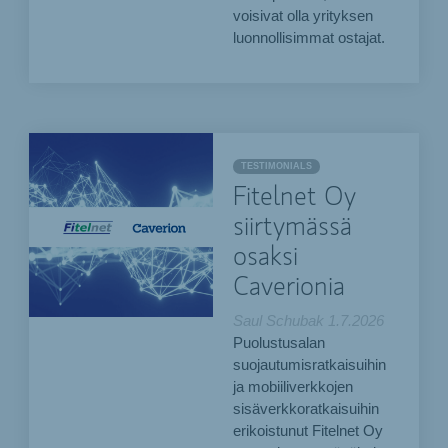
voisivat olla yrityksen
luonnollisimmat ostajat.
TESTIMONIALS
Fitelnet Oy
siirtymässä
osaksi
Caverionia
Saul Schubak
1.7.2026
Puolustusalan
suojautumisratkaisuihin
ja mobiiliverkkojen
sisäverkkoratkaisuihin
erikoistunut Fitelnet Oy