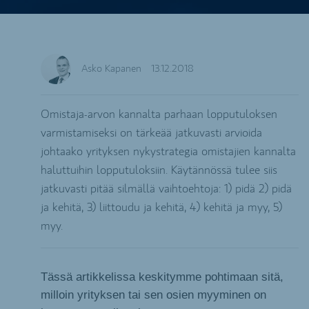
Asko Kapanen
13.12.2018
Omistaja-arvon kannalta parhaan lopputuloksen
varmistamiseksi on tärkeää jatkuvasti arvioida
johtaako yrityksen nykystrategia omistajien kannalta
haluttuihin lopputuloksiin. Käytännössä tulee siis
jatkuvasti pitää silmällä vaihtoehtoja: 1) pidä 2) pidä
ja kehitä, 3) liittoudu ja kehitä, 4) kehitä ja myy, 5)
myy.
Tässä artikkelissa keskitymme pohtimaan sitä,
milloin yrityksen tai sen osien myyminen on