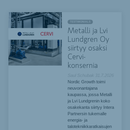
TESTIMONIALS
Metalli ja Lvi
Lundgren Oy
siirtyy osaksi
Cervi-
konsernia
Saul Schubak
31.7.2026
Nordic Growth toimi
neuvonantajana
kaupassa, jossa Metalli
ja Lvi Lundgrenin koko
osakekanta siirtyy Intera
Partnersin tukemalle
energia- ja
talotekniikkaratkaisujen