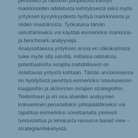
perusteltu ja faktoihin pohjautuva käsitys
markkinoiden odotetusta kehityksestä sekä myös
yrityksen kyvykkyydestä hyötyä markkinoista ja
niiden muutoksista. Työkaluina tämän
selvittämiseksi voi käyttää esimerkiksi markkina-
ja benchmark-analyysejä.
Analysoitaessa yrityksen arvoa eri näkökulmista
tulee myös olla selvillä, millaisia odotuksia
potentiaalisilla ostajilla mahdollisesti on
ostettavaa yritystä kohtaan. Tämän arvioimisessa
on hyödyllistä perehtyä esimerkiksi toteutuneisiin
kauppoihin ja aktiivisten ostajien strategioihin.
Tiedonhaun ja eri osa-alueiden analyysien
kokoaminen perustelluksi johtopäätökseksi voi
tapahtua esimerkiksi soveltamalla yleisesti
tunnustettua ja tehokasta resource based view –
strategiaviitekehystä.