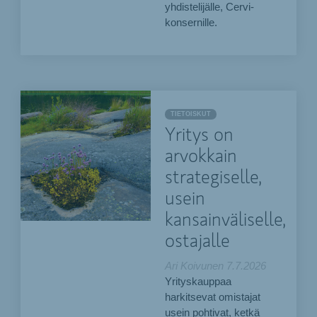
yhdistelijälle, Cervi-
konsernille.
TIETOISKUT
Yritys on
arvokkain
strategiselle,
usein
kansainväliselle,
ostajalle
Ari Koivunen
7.7.2026
Yrityskauppaa
harkitsevat omistajat
usein pohtivat, ketkä