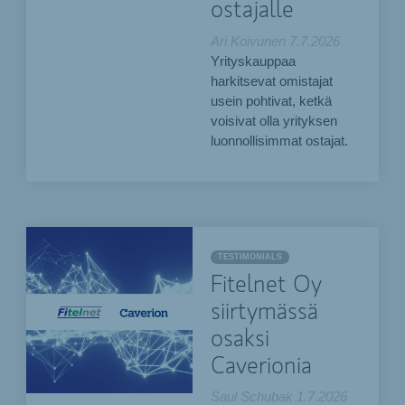
ostajalle
Ari Koivunen
7.7.2026
Yrityskauppaa
harkitsevat omistajat
usein pohtivat, ketkä
voisivat olla yrityksen
luonnollisimmat ostajat.
TESTIMONIALS
Fitelnet Oy
siirtymässä
osaksi
Caverionia
Saul Schubak
1.7.2026