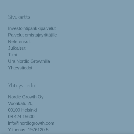
Sivukartta
Investointipankkipalvelut
Palvelut omistajayrittäjille
Referenssit
Julkaisut
Tiimi
Ura Nordic Growthilla
Yhteystiedot
Yhteystiedot
Nordic Growth Oy
Vuorikatu 20,
00100 Helsinki
09 424 15600
info@nordicgrowth.com
Y-tunnus: 1976120-5