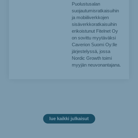
Puolustusalan
suojautumisratkaisuihin
ja mobiiliverkkojen
sisäverkkoratkaisuihin
erikoistunut Fitelnet Oy
on sovittu myytäväksi
Caverion Suomi Oy:lle
järjestelyssä, jossa
Nordic Growth toimi
myyjän neuvonantajana.
lue kaikki julkaisut