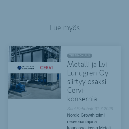
Lue myös
TESTIMONIALS
Metalli ja Lvi
Lundgren Oy
siirtyy osaksi
Cervi-
konsernia
Saul Schubak
31.7.2026
Nordic Growth toimi
neuvonantajana
kaupassa, jossa Metalli