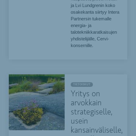
ja Lvi Lundgrenin koko
osakekanta siirtyy Intera
Partnersin tukemalle
energia- ja
talotekniikkaratkaisujen
yhdistelijälle, Cervi-
konsernille.
TIETOISKUT
Yritys on
arvokkain
strategiselle,
usein
kansainväliselle,