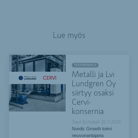
Lue myös
TESTIMONIALS
Metalli ja Lvi
Lundgren Oy
siirtyy osaksi
Cervi-
konsernia
Saul Schubak
31.7.2026
Nordic Growth toimi
neuvonantajana