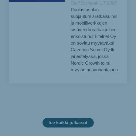
Saul Schubak
1.7.2026
Puolustusalan
suojautumisratkaisuihin
ja mobiiliverkkojen
sisäverkkoratkaisuihin
erikoistunut Fitelnet Oy
on sovittu myytäväksi
Caverion Suomi Oy:lle
järjestelyssä, jossa
Nordic Growth toimi
myyjän neuvonantajana.
lue kaikki julkaisut