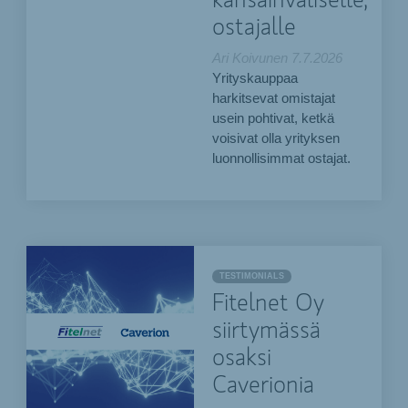
kansainväliselle,
ostajalle
Ari Koivunen
7.7.2026
Yrityskauppaa
harkitsevat omistajat
usein pohtivat, ketkä
voisivat olla yrityksen
luonnollisimmat ostajat.
TESTIMONIALS
Fitelnet Oy
siirtymässä
osaksi
Caverionia