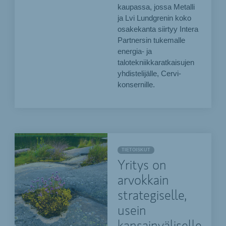
kaupassa, jossa Metalli
ja Lvi Lundgrenin koko
osakekanta siirtyy Intera
Partnersin tukemalle
energia- ja
talotekniikkaratkaisujen
yhdistelijälle, Cervi-
konsernille.
TIETOISKUT
Yritys on
arvokkain
strategiselle,
usein