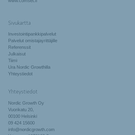
www.comset.fi
Sivukartta
Investointipankkipalvelut
Palvelut omistajayrittäjille
Referenssit
Julkaisut
Tiimi
Ura Nordic Growthilla
Yhteystiedot
Yhteystiedot
Nordic Growth Oy
Vuorikatu 20,
00100 Helsinki
09 424 15600
info@nordicgrowth.com