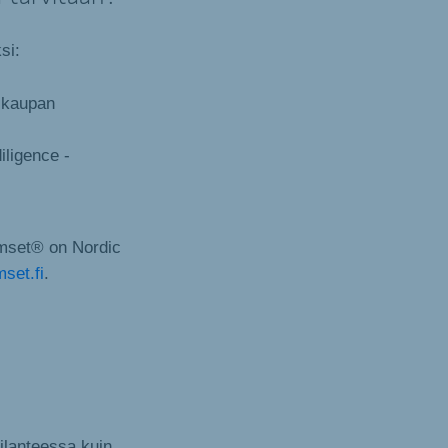
si:
n kaupan
iligence -
mset® on Nordic
set.fi
.
tilanteessa kuin