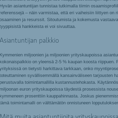
Hyvän asiantuntijan tunnistaa tutkimalla tiimin osaamisprofiil
referenssejä – näin varmistaa, että eri vaiheisiin liittyen on r
osaaminen ja resurssit. Sitoutumista ja kokemusta vastaava
tyyppisistä hankkeista ei voi sivuuttaa.
Asiantuntijan palkkio
Kymmenien miljoonien ja miljoonien yrityskaupoissa asiantun
kokonaispalkkio on yleensä 2-5 % kaupan koosta riippuen.
yrityksissä on tietysti harkittava tarkkaan, onko myyntipros
toteuttaminen syvällisemmällä kansainväliseen tarjousten 
perustuvalla toimintamallilla kustannustehokasta. Käytännös
miljoonan euron yrityskaupoissa täydestä prosessista nousev
kymmeneen prosenttiin kauppahinnasta. Joskus pienemmis
tämä toimintamalli on välttämätön onnistuneen lopputulokse
Mitä muita asiantuntijoita yrityskaupoissa