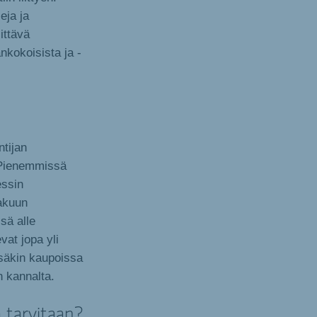
eja ja
iittävä
nkokoisista ja -
tijan
 Pienemmissä
essin
hakuun
sä alle
at jopa yli
säkin kaupoissa
n kannalta.
 tarvitaan?