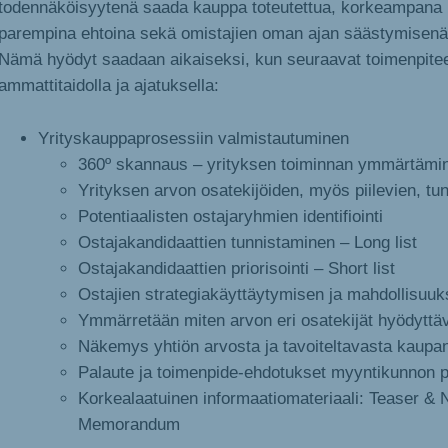
todennäköisyytenä saada kauppa toteutettua, korkeampana 
parempina ehtoina sekä omistajien oman ajan säästymisenä
Nämä hyödyt saadaan aikaiseksi, kun seuraavat toimenpiteet
ammattitaidolla ja ajatuksella:
Yrityskauppaprosessiin valmistautuminen
360º skannaus – yrityksen toiminnan ymmärtämi
Yrityksen arvon osatekijöiden, myös piilevien, tu
Potentiaalisten ostajaryhmien identifiointi
Ostajakandidaattien tunnistaminen – Long list
Ostajakandidaattien priorisointi – Short list
Ostajien strategiakäyttäytymisen ja mahdollisuuks
Ymmärretään miten arvon eri osatekijät hyödyttäv
Näkemys yhtiön arvosta ja tavoiteltavasta kaupa
Palaute ja toimenpide-ehdotukset myyntikunnon 
Korkealaatuinen informaatiomateriaali: Teaser & 
Memorandum