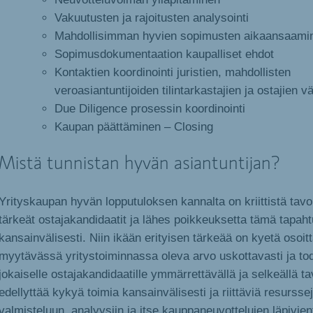
Vakuutusten ja rajoitusten analysointi
Mahdollisimman hyvien sopimusten aikaansaami
Sopimusdokumentaation kaupalliset ehdot
Kontaktien koordinointi juristien, mahdollisten
veroasiantuntijoiden tilintarkastajien ja ostajien väl
Due Diligence prosessin koordinointi
Kaupan päättäminen – Closing
Mistä tunnistan hyvän asiantuntijan?
Yrityskaupan hyvän lopputuloksen kannalta on kriittistä tavoi
tärkeät ostajakandidaatit ja lähes poikkeuksetta tämä tapah
kansainvälisesti. Niin ikään erityisen tärkeää on kyetä osoi
myytävässä yritystoiminnassa oleva arvo uskottavasti ja todi
jokaiselle ostajakandidaatille ymmärrettävällä ja selkeällä t
edellyttää kykyä toimia kansainvälisesti ja riittäviä resurssej
valmisteluun, analyysiin ja itse kauppaneuvottelujen läpivienti