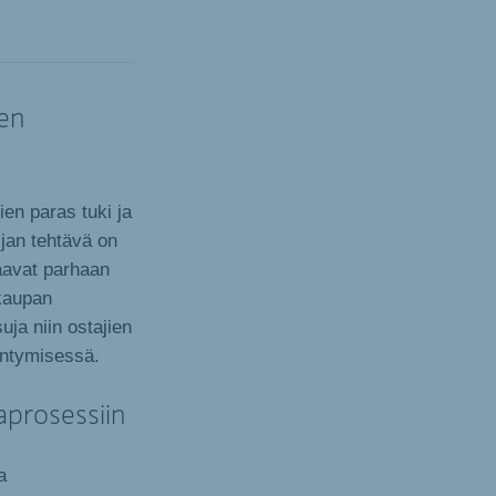
jen
ien paras tuki ja
jan tehtävä on
saavat parhaan
skaupan
uja niin ostajien
yntymisessä.
aprosessiin
a