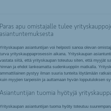
Paras apu omistajalle tulee yrityskauppo
asiantuntemuksesta
Yrityskaupan asiantuntijan voi helposti sanoa olevan omistaj
turva yrityskauppaprosessin aikana. Yrityskaupan asiantunti
vastata siitä, että yrityskaupan toteutuu siten, että myyjät 
hinnan ja ehdot lankeamatta sudenkuoppiin matkalla. Yrity
ammattilainen pystyy ilman suuria tunteita löytämään ratkais
kuin myyjien tarpeisiin ja auttamaan hyvän lopputuloksen s
Asiantuntijan tuomia hyötyjä yrityskaupp
Yrityskaupan asiantuntijan tuoma hyöty toteutuu suurempan