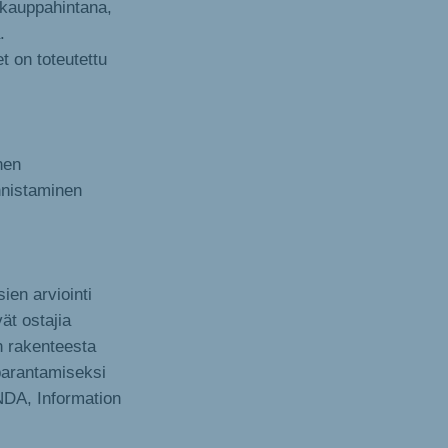
kauppahintana,
.
 on toteutettu
nen
nnistaminen
ien arviointi
ät ostajia
n rakenteesta
parantamiseksi
NDA, Information