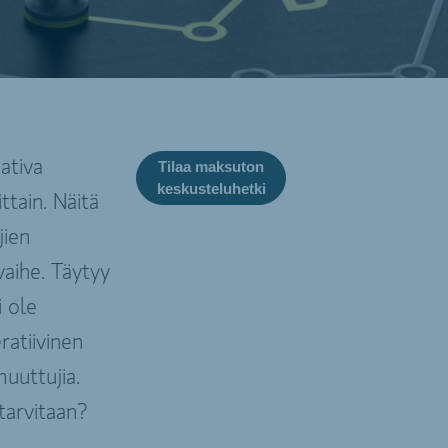
ativa
Tilaa maksuton
keskusteluhetki
ttain. Näitä
jien
aihe. Täytyy
i ole
ratiivinen
muuttujia.
tarvitaan?