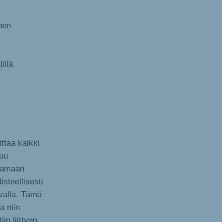
nen
illä
ttaa kaikki
tuu
ttamaan
steellisesti
avalla. Tämä
a niin
in liittyen.