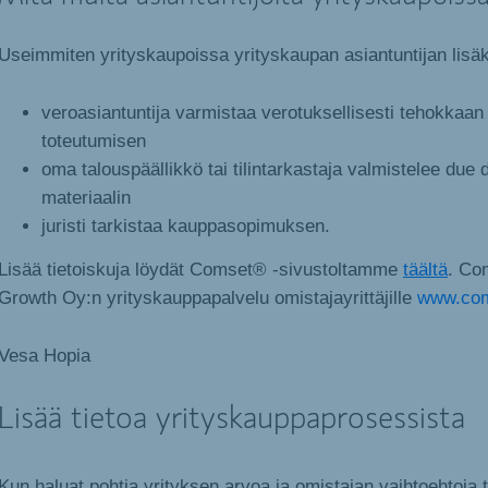
Useimmiten yrityskaupoissa yrityskaupan asiantuntijan lisäk
veroasiantuntija varmistaa verotuksellisesti tehokkaa
toteutumisen
oma talouspäällikkö tai tilintarkastaja valmistelee due d
materiaalin
juristi tarkistaa kauppasopimuksen.
Lisää tietoiskuja löydät Comset® -sivustoltamme
täältä
. Co
Growth Oy:n yrityskauppapalvelu omistajayrittäjille
www.com
Vesa Hopia
Lisää tietoa yrityskauppaprosessista
Kun haluat pohtia yrityksen arvoa ja omistajan vaihtoehtoja 