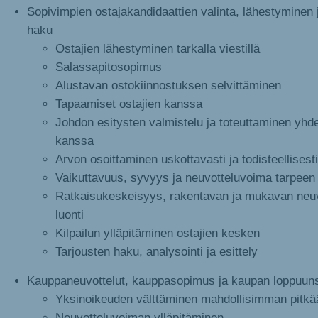
Sopivimpien ostajakandidaattien valinta, lähestyminen 
haku
Ostajien lähestyminen tarkalla viestillä
Salassapitosopimus
Alustavan ostokiinnostuksen selvittäminen
Tapaamiset ostajien kanssa
Johdon esitysten valmistelu ja toteuttaminen yhd
kanssa
Arvon osoittaminen uskottavasti ja todisteellisesti
Vaikuttavuus, syvyys ja neuvotteluvoima tarpee
Ratkaisukeskeisyys, rakentavan ja mukavan neuvo
luonti
Kilpailun ylläpitäminen ostajien kesken
Tarjousten haku, analysointi ja esittely
Kauppaneuvottelut, kauppasopimus ja kaupan loppuun
Yksinoikeuden välttäminen mahdollisimman pitkä
Neuvotteluvoiman ylläpitäminen