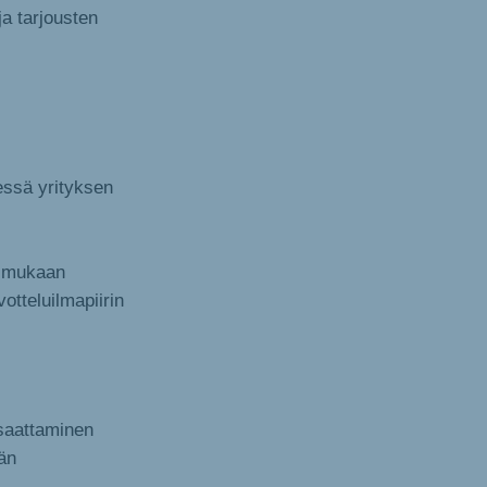
ja tarjousten
essä yrityksen
n mukaan
tteluilmapiirin
saattaminen
än