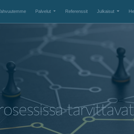
Vahvuutemme
Palvelut
Referenssit
Julkaisut
He
osessissa tarvittavat