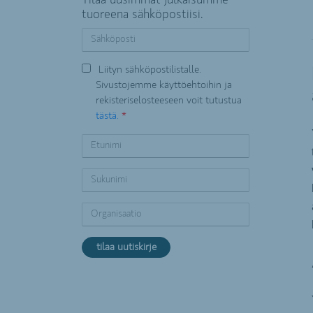
Tilaa uusimmat julkaisumme
tuoreena sähköpostiisi.
Liityn sähköpostilistalle.
Sivustojemme käyttöehtoihin ja
rekisteriselosteeseen voit tutustua
tästä.
*