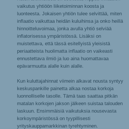
vaikutus yhtiöön liiketoiminnan koosta ja
luonteesta. Jokaisen yhtiön tulee selvittää, miten
inflaatio vaikuttaa heidän kuluihinsa ja onko heillä
hinnoitteluvoimaa, jonka avulla yhtiö selviää
inflatorisessa ympäristössä. Lisäksi on
muistettava, että tässä esitellyistä yleisistä
periaatteista huolimatta inflaatio on vaikeasti
ennustettava ilmiö ja luo aina huomattavaa
epävarmuutta alalle kuin alalle.
Kun kuluttajahinnat viimein alkavat nousta syntyy
keskuspankille painetta alkaa nostaa korkoja
luonnolliselle tasolle. Tämä taas saattaa pitkän
matalan korkojen jakson jälkeen suistaa talouden
laskuun. Ensimmäisiä vaikutuksia nousevasta
korkoympäristössä on tyypillisesti
yrityskauppamarkkinan tyrehtyminen.