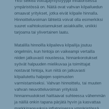
Yksi selkeä voittajayritystyyppi inflatorisessa
ympäristössä on. Näitä ovat vahvan kilpailuedun
omaavat yritykset, jotka eivät kilpaile hinnalla.
Hinnoitteluvoiman lähteitä voivat olla esimerkiksi
suuret vaihtokustannukset asiakkaille, uniikki
tarjoama tai ylivertainen laatu.
Matalilla hinnoilla kilpaileva kilpailija joutuu
ongelmiin, kun hintoja on vaikeampi vertailla
niiden jatkuvasti noustessa, hinnankorotukset
syövät halpuuden mielikuvaa ja toimittajat
nostavat hintoja, kun niitä on jatkuvasti
kilpailutettu halpojen sopimusten
varmistamiseksi. Vahvan hinnoittelu, tai muuten
vahvan neuvotteluvoiman yrityksiä
hinnanmuutokset haittaavat suhteessa vähemmän
ja näillä onkin tapana pärjätä hyvin ja kasvattaa
markkinaosuuksia inflatorisessa ympäristössä.