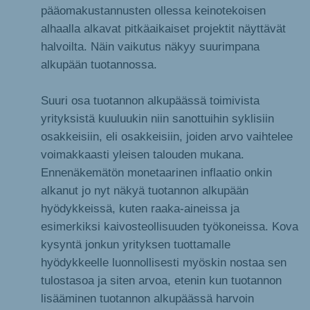
pääomakustannusten ollessa keinotekoisen
alhaalla alkavat pitkäaikaiset projektit näyttävät
halvoilta. Näin vaikutus näkyy suurimpana
alkupään tuotannossa.
Suuri osa tuotannon alkupäässä toimivista
yrityksistä kuuluukin niin sanottuihin syklisiin
osakkeisiin, eli osakkeisiin, joiden arvo vaihtelee
voimakkaasti yleisen talouden mukana.
Ennenäkemätön monetaarinen inflaatio onkin
alkanut jo nyt näkyä tuotannon alkupään
hyödykkeissä, kuten raaka-aineissa ja
esimerkiksi kaivosteollisuuden työkoneissa. Kova
kysyntä jonkun yrityksen tuottamalle
hyödykkeelle luonnollisesti myöskin nostaa sen
tulostasoa ja siten arvoa, etenin kun tuotannon
lisääminen tuotannon alkupäässä harvoin