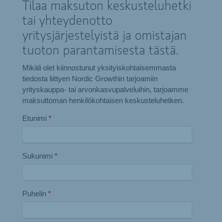
Tilaa maksuton keskusteluhetki
tai yhteydenotto
yritysjärjestelyistä ja omistajan
tuoton parantamisesta tästä.
Mikäli olet kiinnostunut yksityiskohtaisemmasta
tiedosta liittyen Nordic Growthin tarjoamiin
yrityskauppa- tai arvonkasvupalveluihin, tarjoamme
maksuttoman henkilökohtaisen keskusteluhetken.
Etunimi
*
Sukunimi
*
Puhelin
*