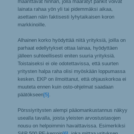
määrittävät hinnan, jolla määrätyt pankit voivat
lainata rahaa yön yli tai pidemmäksi aikaa,
asettaen näin faktisesti lyhytaikaisen koron
markkinoille.
Alhainen korko hyödyttää niitä yrityksiä, joilla on
parhaat edellytykset ottaa lainaa, hyödyttäen
jälleen suhteellisesti eniten suuria yrityksiä.
Toistaiseksi ei ole odotettavissa, että suurten
yritysten halpa raha olisi myöskään loppumassa
kesken. EKP on ilmoittanut, että ohjauskorkoa ei
muuteta ennen kuin osto-ohjelmat saadaan
päätökseen
[5]
.
Pörssiyritysten alempi pääomankustannus näkyy
usealla tavalla, joista yleisten arvostustasojen
nousu on helpoimmin havaittavissa. Esimerkiksi
S&P 500 PE-kerroin
[6]
, joka mittaa yrityksen