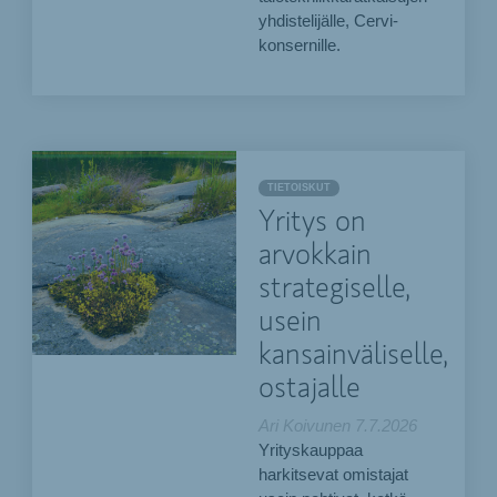
yhdistelijälle, Cervi-
konsernille.
TIETOISKUT
Yritys on
arvokkain
strategiselle,
usein
kansainväliselle,
ostajalle
Ari Koivunen
7.7.2026
Yrityskauppaa
harkitsevat omistajat