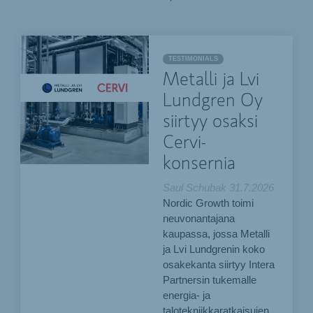
TESTIMONIALS
Metalli ja Lvi
Lundgren Oy
siirtyy osaksi
Cervi-
konsernia
Saul Schubak
31.7.2026
Nordic Growth toimi
neuvonantajana
kaupassa, jossa Metalli
ja Lvi Lundgrenin koko
osakekanta siirtyy Intera
Partnersin tukemalle
energia- ja
talotekniikkaratkaisujen