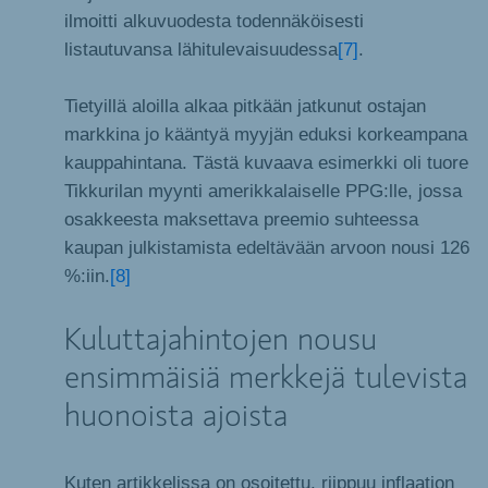
ilmoitti alkuvuodesta todennäköisesti
listautuvansa lähitulevaisuudessa
[7]
.
Tietyillä aloilla alkaa pitkään jatkunut ostajan
markkina jo kääntyä myyjän eduksi korkeampana
kauppahintana. Tästä kuvaava esimerkki oli tuore
Tikkurilan myynti amerikkalaiselle PPG:lle, jossa
osakkeesta maksettava preemio suhteessa
kaupan julkistamista edeltävään arvoon nousi 126
%:iin.
[8]
Kuluttajahintojen nousu
ensimmäisiä merkkejä tulevista
huonoista ajoista
Kuten artikkelissa on osoitettu, riippuu inflaation