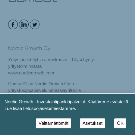
Nordic Growth Oy
Yritysjärjestelyt ja arvonkasvu - Täysi hyöty
yritystoiminnasta
www.nordicgrowth.com
Comset® on Nordic Growth Oy:n
yrityskauppapalvelu omistajayrittäjille
www.comset.fi
Nordic Growth - Investointipankkipalvelut. Käytämme evästeitä.
Lue lisää tietosuojaselosteestamme.
Sivukartta
Välttämättömät
Asetukset
OK
Investointipankkipalvelut