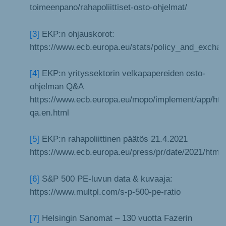
toimeenpano/rahapoliittiset-osto-ohjelmat/
[3]
EKP:n ohjauskorot:
https://www.ecb.europa.eu/stats/policy_and_exchang
[4]
EKP:n yrityssektorin velkapapereiden osto-
ohjelman Q&A
https://www.ecb.europa.eu/mopo/implement/app/htm
qa.en.html
[5]
EKP:n rahapoliittinen päätös 21.4.2021
https://www.ecb.europa.eu/press/pr/date/2021/htm
[6]
S&P 500 PE-luvun data & kuvaaja:
https://www.multpl.com/s-p-500-pe-ratio
[7]
Helsingin Sanomat – 130 vuotta Fazerin