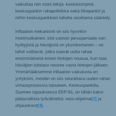
vaikuttaa niin moni tekijä; keskeisimpinä
keskuspankin rahapolitiikka sekä liikepankit ja
niihin keskuspankkien taholta osoittama sääntely.
Inflaation mekanismi on siis hyvinkin
monimutkainen; sitä vastoin perusperiaate sen
hyötyjistä ja häviäjistä on yksinkertainen – ne
tahot voittavat, jotka saavat uutta rahaa
ensimmäisenä ennen hintojen nousua, kun taas
häviäjien tulotaso nousee vasta hintojen jälkeen.
Ymmärtääksemme inflaation vaikutusta eri
yrityksiin, meidän on siis seurattava uuden rahan
virtausprosessia talouteen. Keskuspankilla,
Suomen tapauksessa EKP:llä, on tähän kaksi
pääasiallista työvälinettä: osto-ohjelmat
[2]
ja
ohjauskorot
[3]
.