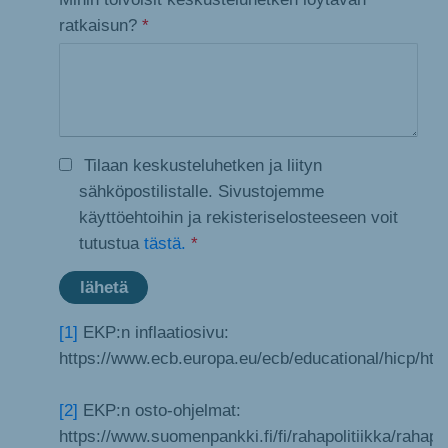
ratkaisun?
*
Tilaan keskusteluhetken ja liityn
sähköpostilistalle. Sivustojemme
käyttöehtoihin ja rekisteriselosteeseen voit
tutustua
tästä.
*
[1]
EKP:n inflaatiosivu:
https://www.ecb.europa.eu/ecb/educational/hicp/html
[2]
EKP:n osto-ohjelmat:
https://www.suomenpankki.fi/fi/rahapolitiikka/rahapol