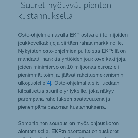
Suuret hyötyvät pienten
kustannuksella
Osto-ohjelmien avulla EKP ostaa eri toimijoiden
joukkovelkakirjoja siirtäen rahaa markkinoille.
Nykyisten osto-ohjelmien puitteissa EKP:llä on
mandaatti hankkia yhtiöiden joukkovelkakirjoja,
joiden minimiarvo on 10 miljoonaa euroa; eli
pienimmät toimijat jäävät rahoitusmekanismin
ulkopuolelle
[4]
. Osto-ohjelmalla siis luodaan
kilpailuetua suurille yrityksille, joka näkyy
parempana rahoituksen saatavuutena ja
pienempänä pääoman kustannuksena.
Samanlainen seuraus on myös ohjauskoron
alentamisella. EKP:n asettamat ohjauskorot