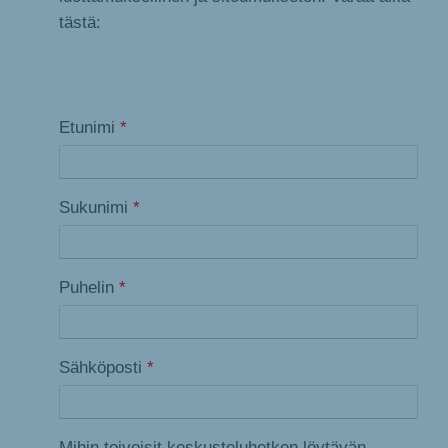
tästä:
Etunimi
*
Sukunimi
*
Puhelin
*
Sähköposti
*
Mihin toivoisit keskusteluhetken löytävän