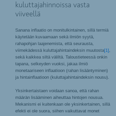
kuluttajahinnoissa vasta
viiveellä
Sanana inflaatio on monitulkintainen, sillä termiä
käytetään kuvaamaan sekä ilmiön syytä,
rahapohjan laajenemista, että seurausta,
viimekädessä kuluttajahintaindeksin muutosta
[1]
,
sekä kaikkea siltä väliltä. Taloustieteessä onkin
tapana, selkeyden vuoksi, jakaa ilmiö
monetaariseen inflaatioon (rahan lisääntyminen)
ja hintainflaatioon (kuluttajahintaindeksin nousu).
Yksinkertaistaen voidaan sanoa, että rahan
määrän lisääminen aiheuttaa hintojen nousua.
Mekanismi ei kuitenkaan ole yksinkertainen, sillä
efekti ei ole suora, siihen vaikuttavat monet