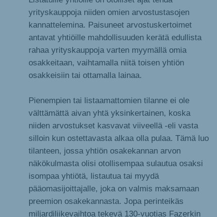
yrityskauppoja niiden omien arvostustasojen
kannattelemina. Paisuneet arvostuskertoimet
antavat yhtiöille mahdollisuuden kerätä edullista
rahaa yrityskauppoja varten myymällä omia
osakkeitaan, vaihtamalla niitä toisen yhtiön
osakkeisiin tai ottamalla lainaa.
Pienempien tai listaamattomien tilanne ei ole
välttämättä aivan yhtä yksinkertainen, koska
niiden arvostukset kasvavat viiveellä -eli vasta
silloin kun ostettavasta alkaa olla pulaa. Tämä luo
tilanteen, jossa yhtiön osakekannan arvon
näkökulmasta olisi otollisempaa sulautua osaksi
isompaa yhtiötä, listautua tai myydä
pääomasijoittajalle, joka on valmis maksamaan
preemion osakekannasta. Jopa perinteikäs
miljardiliikevaihtoa tekevä 130-vuotias Fazerkin