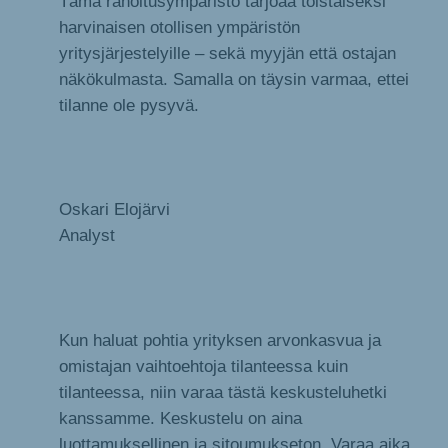
Tämä rahoitusympäristö tarjoaa toistaiseksi
harvinaisen otollisen ympäristön
yritysjärjestelyille – sekä myyjän että ostajan
näkökulmasta. Samalla on täysin varmaa, ettei
tilanne ole pysyvä.
Oskari Elojärvi
Analyst
Kun haluat pohtia yrityksen arvonkasvua ja
omistajan vaihtoehtoja tilanteessa kuin
tilanteessa, niin varaa tästä keskusteluhetki
kanssamme. Keskustelu on aina
luottamuksellinen ja sitoumukseton. Varaa aika