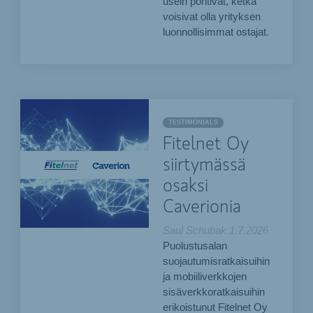
usein pohtivat, ketkä
voisivat olla yrityksen
luonnollisimmat ostajat.
TESTIMONIALS
Fitelnet Oy
siirtymässä
osaksi
Caverionia
Saul Schubak
1.7.2026
Puolustusalan
suojautumisratkaisuihin
ja mobiiliverkkojen
sisäverkkoratkaisuihin
erikoistunut Fitelnet Oy