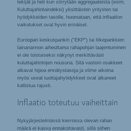
tekijät ja heti kun siirrytään aggregaateista (esim.
Kuluttajahintaindeksi) yksittäisten yritysten tai
hyödykkeiden tasolle, huomataan, että inflaation
vaikutukset ovat hyvin erinäiset.
Euroopan keskuspankin (”EKP”) tai liikepankkien
lainanannon aiheuttama rahapohjan laajentuminen
ei ole toistaiseksi näkynyt merkittävästi
kuluttajahintojen nousuna. Sitä vastoin osakkeet
alkavat hipoa ennätystasoja ja viime aikoina
myös useat tuottajahyödykkeet ovat alkaneet
kallistua rajusti.
Inflaatio toteutuu vaiheittain
Nykyjärjestelmässä kierrossa olevan rahan
määrä ei kasva ennakoitavasti, sillä siihen