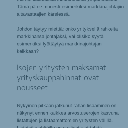
Tämä pätee monesti esimerkiksi markkinajohtajiin
altavastaajien kärsiessä.
Johdon täytyy miettiä: onko yrityksellä rahkeita
markkinansa johtajaksi, vai olisiko syytä
esimerkiksi lyöttäytyä markkinajohtajan
kelkkaan?
Isojen yritysten maksamat
yrityskauppahinnat ovat
nousseet
Nykyinen pitkään jatkunut rahan lisääminen on
näkynyt ennen kaikkea arvostuserojen kasvuna
listattujen ja listaamattomien yritysten välillä.
Listatuille yhtiöille on otolliset ajat tehdä