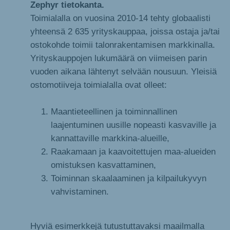
Zephyr tietokanta.
Toimialalla on vuosina 2010-14 tehty globaalisti
yhteensä 2 635 yrityskauppaa, joissa ostaja ja/tai
ostokohde toimii talonrakentamisen markkinalla.
Yrityskauppojen lukumäärä on viimeisen parin
vuoden aikana lähtenyt selvään nousuun. Yleisiä
ostomotiiveja toimialalla ovat olleet:
Maantieteellinen ja toiminnallinen
laajentuminen uusille nopeasti kasvaville ja
kannattaville markkina-alueille,
Raakamaan ja kaavoitettujen maa-alueiden
omistuksen kasvattaminen,
Toiminnan skaalaaminen ja kilpailukyvyn
vahvistaminen.
Hyviä esimerkkejä tutustuttavaksi maailmalla