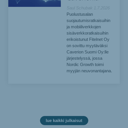
Saul Schubak
1.7.2026
Puolustusalan
suojautumisratkaisuihin
ja mobiiliverkkojen
sisäverkkoratkaisuihin
erikoistunut Fitelnet Oy
on sovittu myytäväksi
Caverion Suomi Oy:lle
järjestelyssä, jossa
Nordic Growth toimi
myyjän neuvonantajana.
lue kaikki julkaisut