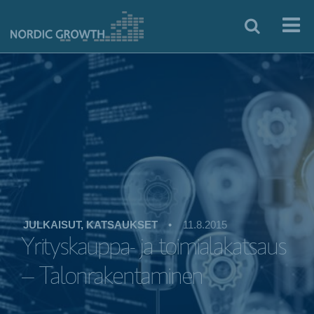
JULKAISUT, KATSAUKSET
•
11.8.2015
Yrityskauppa- ja toimialakatsaus
– Talonrakentaminen