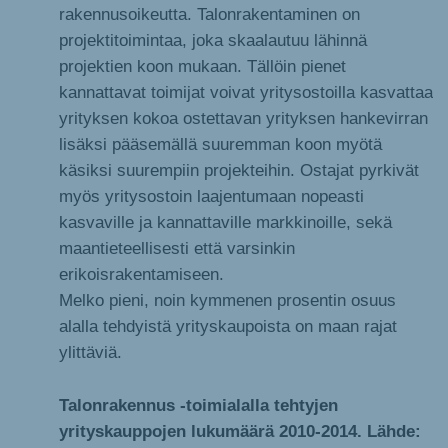
rakennusoikeutta. Talonrakentaminen on
projektitoimintaa, joka skaalautuu lähinnä
projektien koon mukaan. Tällöin pienet
kannattavat toimijat voivat yritysostoilla kasvattaa
yrityksen kokoa ostettavan yrityksen hankevirran
lisäksi pääsemällä suuremman koon myötä
käsiksi suurempiin projekteihin. Ostajat pyrkivät
myös yritysostoin laajentumaan nopeasti
kasvaville ja kannattaville markkinoille, sekä
maantieteellisesti että varsinkin
erikoisrakentamiseen.
Melko pieni, noin kymmenen prosentin osuus
alalla tehdyistä yrityskaupoista on maan rajat
ylittäviä.
Talonrakennus -toimialalla tehtyjen
yrityskauppojen lukumäärä 2010-2014. Lähde: