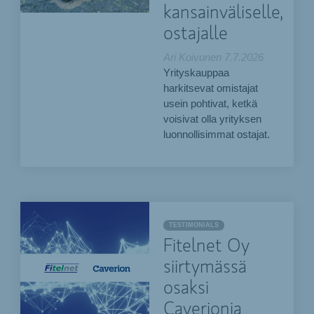
kansainväliselle,
ostajalle
Ari Koivunen
7.7.2026
Yrityskauppaa
harkitsevat omistajat
usein pohtivat, ketkä
voisivat olla yrityksen
luonnollisimmat ostajat.
TESTIMONIALS
Fitelnet Oy
siirtymässä
osaksi
Caverionia