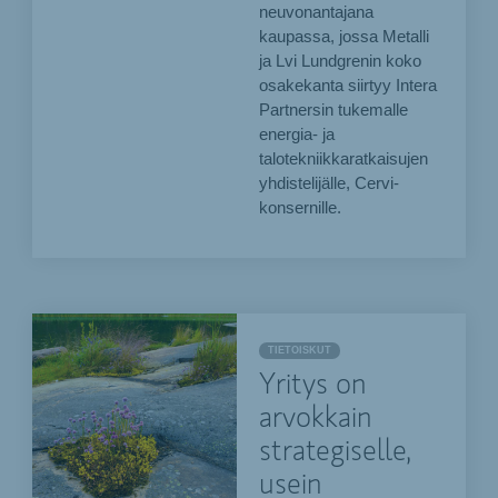
neuvonantajana
kaupassa, jossa Metalli
ja Lvi Lundgrenin koko
osakekanta siirtyy Intera
Partnersin tukemalle
energia- ja
talotekniikkaratkaisujen
yhdistelijälle, Cervi-
konsernille.
TIETOISKUT
Yritys on
arvokkain
strategiselle,
usein