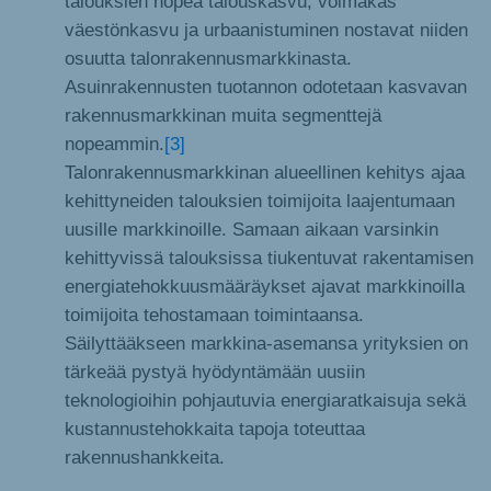
talouksien nopea talouskasvu, voimakas
väestönkasvu ja urbaanistuminen nostavat niiden
osuutta talonrakennusmarkkinasta.
Asuinrakennusten tuotannon odotetaan kasvavan
rakennusmarkkinan muita segmenttejä
nopeammin.
[3]
Talonrakennusmarkkinan alueellinen kehitys ajaa
kehittyneiden talouksien toimijoita laajentumaan
uusille markkinoille. Samaan aikaan varsinkin
kehittyvissä talouksissa tiukentuvat rakentamisen
energiatehokkuusmääräykset ajavat markkinoilla
toimijoita tehostamaan toimintaansa.
Säilyttääkseen markkina-asemansa yrityksien on
tärkeää pystyä hyödyntämään uusiin
teknologioihin pohjautuvia energiaratkaisuja sekä
kustannustehokkaita tapoja toteuttaa
rakennushankkeita.