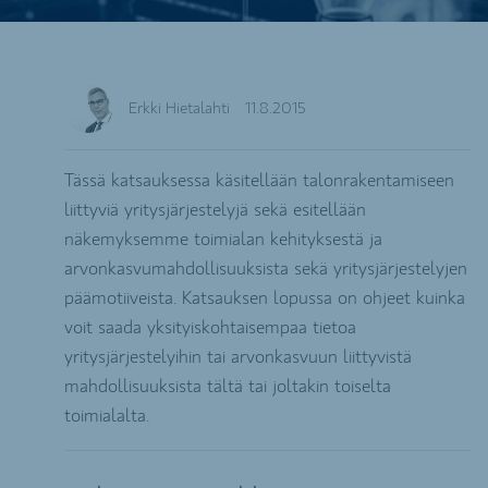
Erkki Hietalahti
11.8.2015
Tässä katsauksessa käsitellään talonrakentamiseen
liittyviä yritysjärjestelyjä sekä esitellään
näkemyksemme toimialan kehityksestä ja
arvonkasvumahdollisuuksista sekä yritysjärjestelyjen
päämotiiveista. Katsauksen lopussa on ohjeet kuinka
voit saada yksityiskohtaisempaa tietoa
yritysjärjestelyihin tai arvonkasvuun liittyvistä
mahdollisuuksista tältä tai joltakin toiselta
toimialalta.