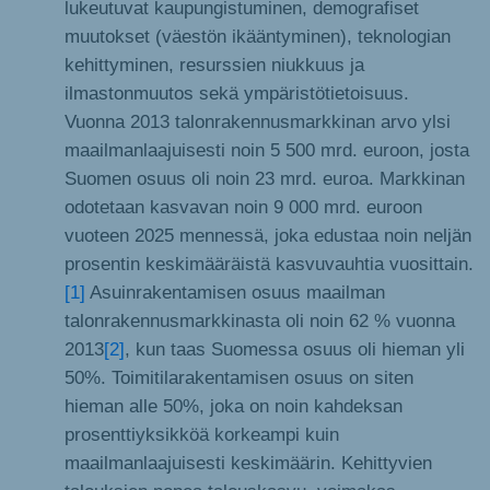
lukeutuvat kaupungistuminen, demografiset
muutokset (väestön ikääntyminen), teknologian
kehittyminen, resurssien niukkuus ja
ilmastonmuutos sekä ympäristötietoisuus.
Vuonna 2013 talonrakennusmarkkinan arvo ylsi
maailmanlaajuisesti noin 5 500 mrd. euroon, josta
Suomen osuus oli noin 23 mrd. euroa. Markkinan
odotetaan kasvavan noin 9 000 mrd. euroon
vuoteen 2025 mennessä, joka edustaa noin neljän
prosentin keskimääräistä kasvuvauhtia vuosittain.
[1]
Asuinrakentamisen osuus maailman
talonrakennusmarkkinasta oli noin 62 % vuonna
2013
[2]
, kun taas Suomessa osuus oli hieman yli
50%. Toimitilarakentamisen osuus on siten
hieman alle 50%, joka on noin kahdeksan
prosenttiyksikköä korkeampi kuin
maailmanlaajuisesti keskimäärin. Kehittyvien