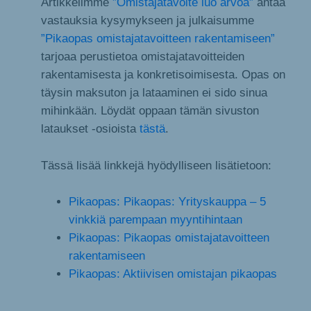
Artikkelimme
”Omistajatavoite luo arvoa”
antaa
vastauksia kysymykseen ja julkaisumme
”Pikaopas omistajatavoitteen rakentamiseen”
tarjoaa perustietoa omistajatavoitteiden
rakentamisesta ja konkretisoimisesta. Opas on
täysin maksuton ja lataaminen ei sido sinua
mihinkään. Löydät oppaan tämän sivuston
lataukset -osioista
tästä
.
Tässä lisää linkkejä hyödylliseen lisätietoon:
Pikaopas: Pikaopas: Yrityskauppa – 5
vinkkiä parempaan myyntihintaan
Pikaopas: Pikaopas omistajatavoitteen
rakentamiseen
Pikaopas: Aktiivisen omistajan pikaopas