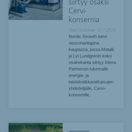
siirtyy osaksi
Cervi-
konsernia
Saul Schubak
31.7.2026
Nordic Growth toimi
neuvonantajana
kaupassa, jossa Metalli
ja Lvi Lundgrenin koko
osakekanta siirtyy Intera
Partnersin tukemalle
energia- ja
talotekniikkaratkaisujen
yhdistelijälle, Cervi-
konsernille.