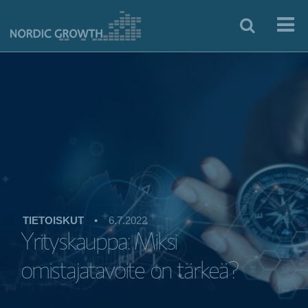
TIETOISKUT
•
6.7.2022
Yrityskauppa: Miksi
omistajatavoite on tärkeä?