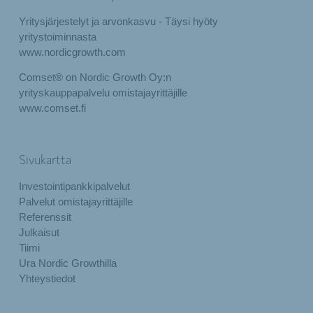
Yritysjärjestelyt ja arvonkasvu - Täysi hyöty
yritystoiminnasta
www.nordicgrowth.com
Comset® on Nordic Growth Oy:n
yrityskauppapalvelu omistajayrittäjille
www.comset.fi
Sivukartta
Investointipankkipalvelut
Palvelut omistajayrittäjille
Referenssit
Julkaisut
Tiimi
Ura Nordic Growthilla
Yhteystiedot