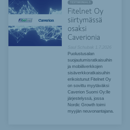
TESTIMONIALS
Fitelnet Oy
siirtymässä
osaksi
Caverionia
Saul Schubak
1.7.2026
Puolustusalan
suojautumisratkaisuihin
ja mobiiliverkkojen
sisäverkkoratkaisuihin
erikoistunut Fitelnet Oy
on sovittu myytäväksi
Caverion Suomi Oy:lle
järjestelyssä, jossa
Nordic Growth toimi
myyjän neuvonantajana.