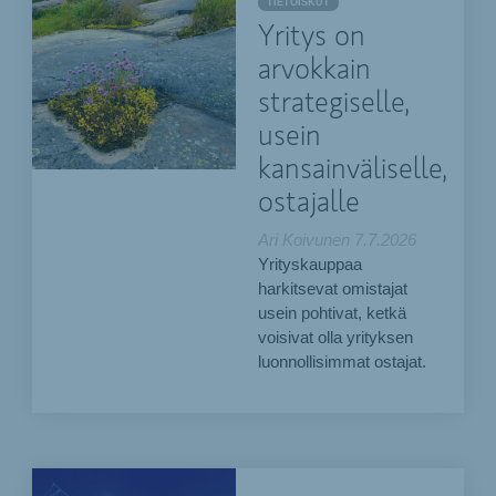
TIETOISKUT
Yritys on
arvokkain
strategiselle,
usein
kansainväliselle,
ostajalle
Ari Koivunen
7.7.2026
Yrityskauppaa
harkitsevat omistajat
usein pohtivat, ketkä
voisivat olla yrityksen
luonnollisimmat ostajat.