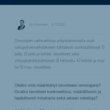
Ari Koivunen
6.7.2022
Omistajien vaihtoehtoja yritystoiminnalle ovat
sukupolvenvaihdokseen tähtäävät osinkolähtöiset 1)
pidä, 2) pidä ja kehitä -tavoitteet sekä
yritysjärjestelylähtöiset 3) liittoudu, 4) kehitä ja myy
tai 5) myy -tavoitteet.
Oletko sinä määrittänyt tavoitteesi omistajana?
Ovatko tavoitteet konkreettisia, määrällisesti ja
laadullisesti mitattavia sekä aikaan sidottuja?