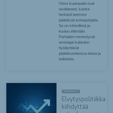
Viime kuukaudet ovat
osoittaneet, kuinka
herkästi teemme
päätöksiä tunnepohjalta.
Se on inhimillistä ja
kuuluu elämään.
Parhaiten menestyvät
omistajat kuitenkin
hyödyntävät
päätöksenteossa tietoa ja
todisteita.
ARTIKKELIT
Elvytyspolitiikka
kiihdyttää