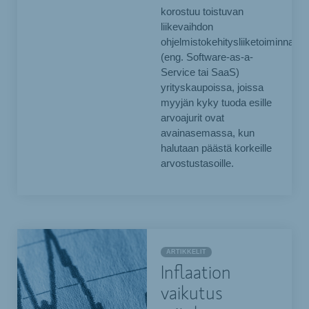
korostuu toistuvan
liikevaihdon
ohjelmistokehitysliiketoiminnan
(eng. Software-as-a-
Service tai SaaS)
yrityskaupoissa, joissa
myyjän kyky tuoda esille
arvoajurit ovat
avainasemassa, kun
halutaan päästä korkeille
arvostustasoille.
ARTIKKELIT
Inflaation
vaikutus