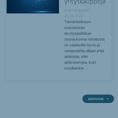
yrityskauppoja
Asko Kapanen
25.11.2020
Tämänhetkisen
massiivisen
elvytyspolitiikan
seurauksena rahoitusta
on saatavilla hyvin ja
ostopuolella ollaan yhtä
aktiivisia, ellei
aktiivisempia, kuin
muulloinkin.
aiemmat