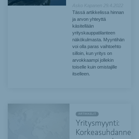
Asko Kapanen
29.4.2022
Tässä artikkelissa hinnan
ja arvon yhteyttä
käsitellään
yrityskauppatilanteen
näkökulmasta. Myyntihän
voi olla paras vaihtoehto
silloin, kun yritys on
arvokkaampi jollekin
toiselle kuin omistajille
itselleen.
ARTIKKELIT
Yritysmyynti:
Korkeasuhdanne