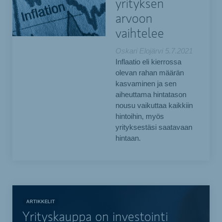
yrityksen
arvoon
vaihtelee
Oskari Elojärvi
5.7.2021
Inflaatio eli kierrossa
olevan rahan määrän
kasvaminen ja sen
aiheuttama hintatason
nousu vaikuttaa kaikkiin
hintoihin, myös
yrityksestäsi saatavaan
hintaan.
ARTIKKELIT
Yrityskauppa on investointi