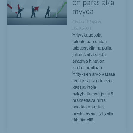
on paras aika
myydä
Oskari Elojärvi
22.9.2021
Yrityskauppoja
toteutetaan eniten
taloussyklin huipulla,
jolloin yrityksestä
saatava hinta on
korkeimmillaan.
Yrityksen arvo vastaa
teoriassa sen tulevia
kassavirtoja
nykyhetkessä ja siitä
maksettava hinta
saattaa muuttua
merkittävästi lyhyellä
tähtäimellä.