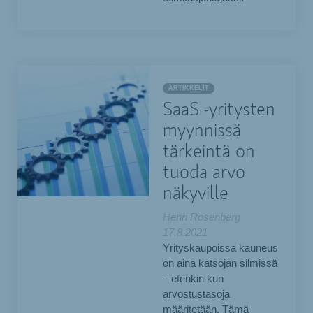
ARTIKKELIT
SaaS -yritysten
myynnissä
tärkeintä on
tuoda arvo
näkyville
Henri Rosenberg
17.8.2021
Yrityskaupoissa kauneus
on aina katsojan silmissä
– etenkin kun
arvostustasoja
määritetään. Tämä