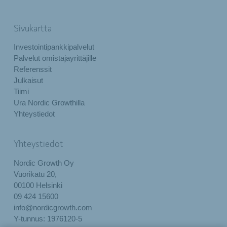
Sivukartta
Investointipankkipalvelut
Palvelut omistajayrittäjille
Referenssit
Julkaisut
Tiimi
Ura Nordic Growthilla
Yhteystiedot
Yhteystiedot
Nordic Growth Oy
Vuorikatu 20,
00100 Helsinki
09 424 15600
info@nordicgrowth.com
Y-tunnus: 1976120-5