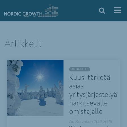
Artikkelit
ARTIKKELIT
Kuusi tärkeää
asiaa
yritysjärjestelyä
harkitsevalle
omistajalle
Ari Koivunen
10.2.2026