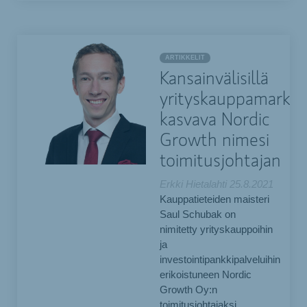
ARTIKKELIT
Kansainvälisillä
yrityskauppamarkkin
kasvava Nordic
Growth nimesi
toimitusjohtajan
Erkki Hietalahti
25.8.2021
Kauppatieteiden maisteri
Saul Schubak on
nimitetty yrityskauppoihin
ja
investointipankkipalveluihin
erikoistuneen Nordic
Growth Oy:n
toimitusjohtajaksi.