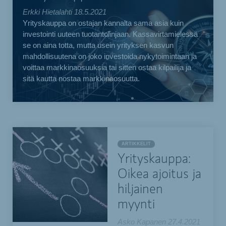
Erkki Hietalahti
18.5.2021
Yrityskauppa on ostajan kannalta sama asia kuin
investointi uuteen tuotantolinjaan. Kassavirtamielessä
se on aina totta, mutta usein yrityksen kasvun
mahdollisuutena on joko investoida nykytoimintaan ja
voittaa markkinaosuuksia tai sitten ostaa kilpailija ja
sitä kautta nostaa markkinaosuutta.
ARTIKKELIT
Yrityskauppa:
Oikea ajoitus ja
hiljainen
myynti
Asko Kapanen
27.4.2021