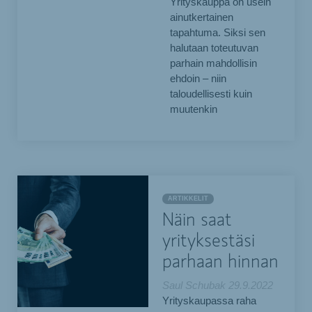
Yrityskauppa on usein
ainutkertainen
tapahtuma. Siksi sen
halutaan toteutuvan
parhain mahdollisin
ehdoin – niin
taloudellisesti kuin
muutenkin
ARTIKKELIT
Näin saat
yrityksestäsi
parhaan hinnan
Saul Schubak
29.9.2022
Yrityskaupassa raha